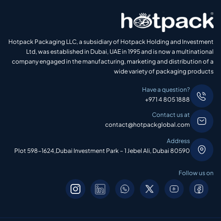
Hotpack Packaging LLC, a subsidiary of Hotpack Holding and Investment
Ltd, was established in Dubai, UAE in 1995 and is now a multinational
company engaged in the manufacturing, marketing and distribution of a
wide variety of packaging products
Have a question?
+971 4 805 1888
Contact us at
contact@hotpackglobal.com
Address
Plot 598-1624,Dubai Investment Park – 1 Jebel Ali, Dubai 80590
Follow us on