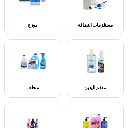
مستلزمات النظافة
موزع
معقم اليدين
منظف