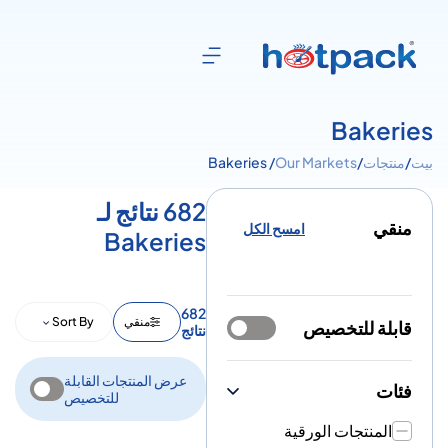
Bakeries
بيت
/
منتجات
/
Our Markets
/ Bakeries
682 نتائج لـ
منقي
امسح الكل
Bakeries
682
منقي
Sort By
قابلة للتخصيص
نتائج
عرض المنتجات القابلة
فئات
للتخصيص
المنتجات الورقية