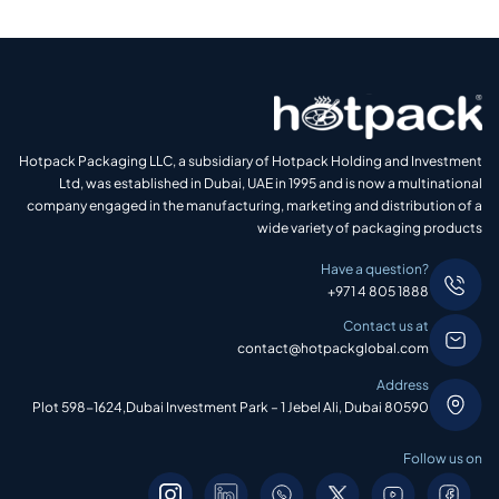
Hotpack Packaging LLC, a subsidiary of Hotpack Holding and Investment
Ltd, was established in Dubai, UAE in 1995 and is now a multinational
company engaged in the manufacturing, marketing and distribution of a
wide variety of packaging products
Have a question?
+971 4 805 1888
Contact us at
contact@hotpackglobal.com
Address
Plot 598-1624,Dubai Investment Park – 1 Jebel Ali, Dubai 80590
Follow us on