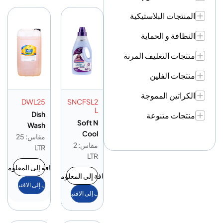
المنتجات البلاستيكية
النظافة و الحماية
منتجات التغليف المرنة
منتجات الفلين
الكراتين المموجة
DWL25
SNCFSL2
L
Dish
منتجات متنوعة
Soft N
Wash
Cool
Liquid
مقاس: 25
Fabric
مقاس: 2
25Ltr
LTR
Softener
LTR
Lavender
إضافة إلى المعلومات
إضافة إلى المعلومات
2L
أضف إلى الاقتباس
أضف إلى الاقتباس