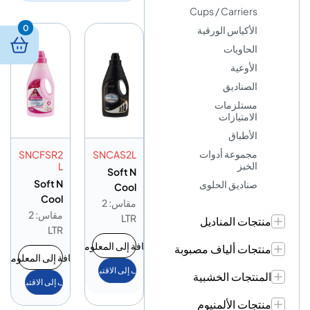
Cups / Carriers
0
الأكياس الورقية
الحاويات
الأوعية
الصناديق
مستلزمات
الامتيازات
الأطباق
مجموعة أدوات
SNCFSR2
SNCAS2L
الخبز
L
Soft N
Soft N
صناديق الحلوى
Cool
Cool
Abaya
مقاس: 2
Fabric
مقاس: 2
Shampo
LTR
منتجات المناديل
Softener
LTR
o 2L
Rose 2L
إضافة إلى المعلومات
منتجات ألياف مصبوبة
إضافة إلى المعلومات
أضف إلى الاقتباس
المنتجات الخشبية
أضف إلى الاقتباس
منتجات الألمنيوم