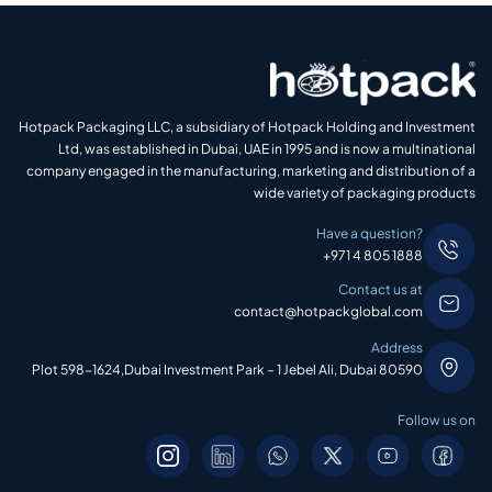
Hotpack Packaging LLC, a subsidiary of Hotpack Holding and Investment
Ltd, was established in Dubai, UAE in 1995 and is now a multinational
company engaged in the manufacturing, marketing and distribution of a
wide variety of packaging products
Have a question?
+971 4 805 1888
Contact us at
contact@hotpackglobal.com
Address
Plot 598-1624,Dubai Investment Park – 1 Jebel Ali, Dubai 80590
Follow us on