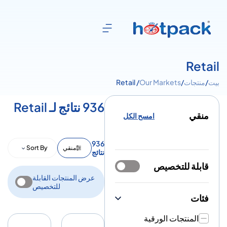
Retail
بيت
/
منتجات
/
Our Markets
/ Retail
936 نتائج لـ Retail
منقي
امسح الكل
936
منقي
Sort By
نتائج
قابلة للتخصيص
عرض المنتجات القابلة
للتخصيص
فئات
المنتجات الورقية