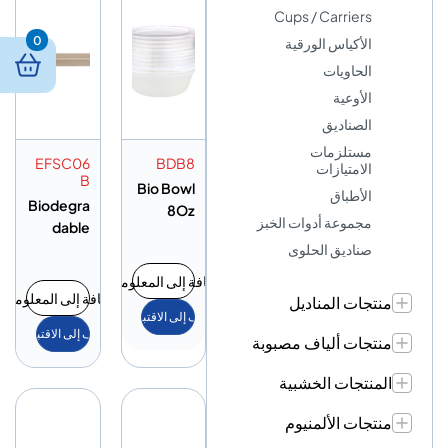
Cups / Carriers
0
الأكياس الورقية
الحاويات
الأوعية
الصناديق
مستلزمات
EFSC06
BDB8
الامتيازات
B
Bio Bowl
الأطباق
Biodegra
8Oz
مجموعة أدوات الخبز
dable
صناديق الحلوى
Sushi
Tray
إضافة إلى المعلومات
إضافة إلى المعلومات
منتجات المناديل
أضف إلى الاقتباس
أضف إلى الاقتباس
منتجات ألياف مصبوبة
المنتجات الخشبية
منتجات الألمنيوم