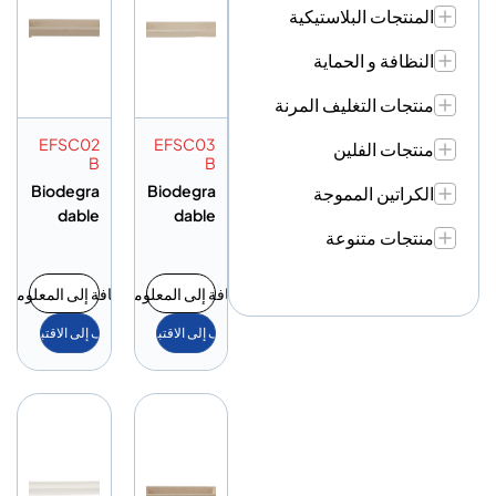
المنتجات البلاستيكية
النظافة و الحماية
منتجات التغليف المرنة
EFSC02
EFSC03
منتجات الفلين
B
B
Biodegra
Biodegra
الكراتين المموجة
dable
dable
منتجات متنوعة
Sushi
Sushi
Tray
Tray
إضافة إلى المعلومات
إضافة إلى المعلومات
أضف إلى الاقتباس
أضف إلى الاقتباس