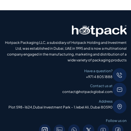
Hotpack Packaging LLC, a subsidiary of Hotpack Holding and Investment
Ltd, was established in Dubai, UAE in 1995 and is now a multinational
company engaged in the manufacturing, marketing and distribution of a
wide variety of packaging products
Have a question?
+971 4 805 1888
Contact us at
contact@hotpackglobal.com
Address
Plot 598-1624,Dubai Investment Park – 1 Jebel Ali, Dubai 80590
Follow us on