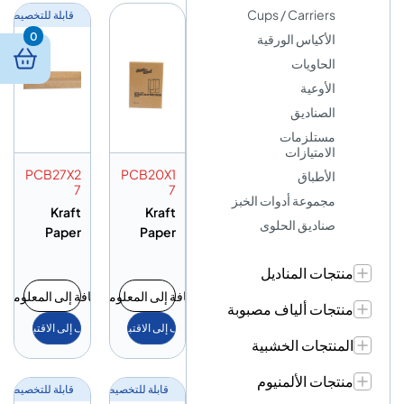
Cups / Carriers
قابلة للتخصيص
0
الأكياس الورقية
الحاويات
الأوعية
الصناديق
مستلزمات
الامتيازات
PCB27X2
PCB20X1
الأطباق
7
7
مجموعة أدوات الخبز
Kraft
Kraft
صناديق الحلوى
Paper
Paper
Cake
Cake
منتجات المناديل
Base
Base
27X27C
20X17CM
إضافة إلى المعلومات
إضافة إلى المعلومات
منتجات ألياف مصبوبة
M
أضف إلى الاقتباس
أضف إلى الاقتباس
المنتجات الخشبية
منتجات الألمنيوم
قابلة للتخصيص
قابلة للتخصيص