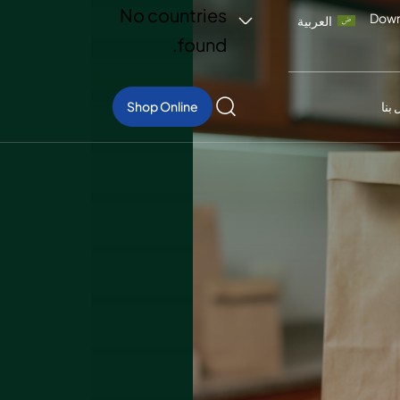
No countries
Down
العربية
found.
بنا
Shop Online