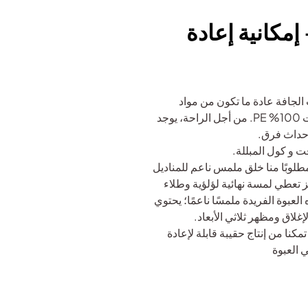
إمكانية إعادة
الجافة عادة ما تكون من مواد
متعددة. لقد قمنا في هوتباك بتطوير مواصفات 100% PE. من أجل الراحة، يوجد
إحداث فرق.
ت و كول المبللة.
طلوبًا منا خلق ملمس ناعم للمناديل
ئز تعطي لمسة نهائية لؤلؤية وطلاء
عبوة الفريدة ملمسًا ناعمًا؛ يحتوي
لاق ومظهر ثلاثي الأبعاد.
كنا من إنتاج حقيبة قابلة لإعادة