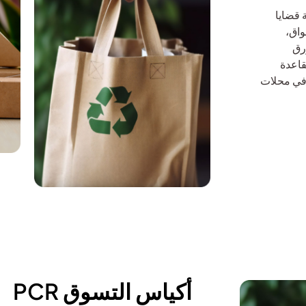
 قضايا
واق،
رق
القاعدة
نتجات المخابز في محلات
أكياس التسوق PCR