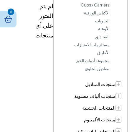
Cups / Carriers
لم يتم
0
الأكياس الورقية
العثور
الحاويات
على أي
الأوعية
منتجات
الصناديق
مستلزمات الامتيازات
الأطباق
مجموعة أدوات الخبز
صناديق الحلوى
منتجات المناديل
منتجات ألياف مصبوبة
المنتجات الخشبية
منتجات الألمنيوم
المنتجات البلاستيكية