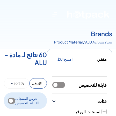
Brands
بيت
/
منتجات
/ Product Material / ALU
60 نتائج لـ مادة -
منقي
امسح الكل
ALU
منقي
Sort By
قابلة للتخصيص
عرض المنتجات
فئات
القابلة للتخصيص
المنتجات الورقية