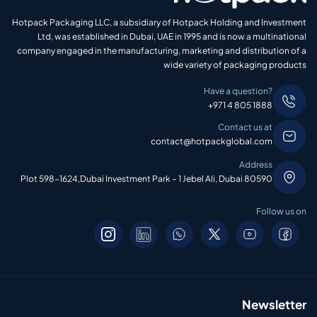
Hotpack Packaging LLC, a subsidiary of Hotpack Holding and Investment
Ltd, was established in Dubai, UAE in 1995 and is now a multinational
company engaged in the manufacturing, marketing and distribution of a
wide variety of packaging products
Have a question?
+971 4 805 1888
Contact us at
contact@hotpackglobal.com
Address
Plot 598-1624,Dubai Investment Park – 1 Jebel Ali, Dubai 80590
Follow us on
Newsletter