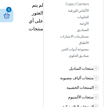
Cups / Carriers
لم يتم
0
الأكياس الورقية
العثور
الحاويات
على أي
الأوعية
منتجات
الصناديق
مستلزمات الامتيازات
الأطباق
مجموعة أدوات الخبز
صناديق الحلوى
منتجات المناديل
منتجات ألياف مصبوبة
المنتجات الخشبية
منتجات الألمنيوم
المنتجات البلاستيكية