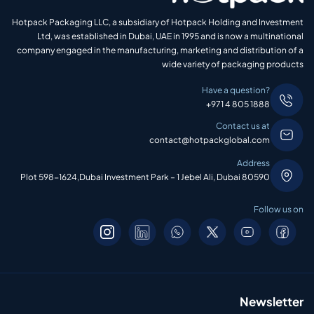
Hotpack Packaging LLC, a subsidiary of Hotpack Holding and Investment
Ltd, was established in Dubai, UAE in 1995 and is now a multinational
company engaged in the manufacturing, marketing and distribution of a
wide variety of packaging products
Have a question?
+971 4 805 1888
Contact us at
contact@hotpackglobal.com
Address
Plot 598-1624,Dubai Investment Park – 1 Jebel Ali, Dubai 80590
Follow us on
Newsletter