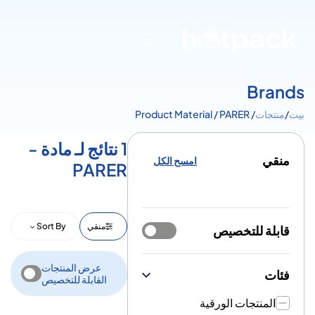
Brands
بيت
/
منتجات
/ Product Material / PARER
1 نتائج لـ مادة -
منقي
امسح الكل
PARER
منقي
Sort By
قابلة للتخصيص
عرض المنتجات
فئات
القابلة للتخصيص
المنتجات الورقية