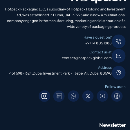
Hotpack Packaging LLC, a subsidiary of Hotpack Holding and Investment
Ltd, was established in Dubai, UAE in 1995 and is now a multinational
company engaged in the manufacturing, marketing and distribution of a
wide variety of packaging products
Have a question?
+971 4 805 1888
Contact us at
contact@hotpackglobal.com
Address
Plot 598-1624,Dubai Investment Park – 1 Jebel Ali, Dubai 80590
Follow us on
Newsletter