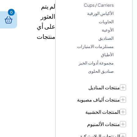
Cups / Carriers
لم يتم
0
الأكياس الورقية
العثور
الحاويات
على أي
الأوعية
منتجات
الصناديق
مستلزمات الامتيازات
الأطباق
مجموعة أدوات الخبز
صناديق الحلوى
منتجات المناديل
منتجات ألياف مصبوبة
المنتجات الخشبية
منتجات الألمنيوم
المنتجات البلاستيكية