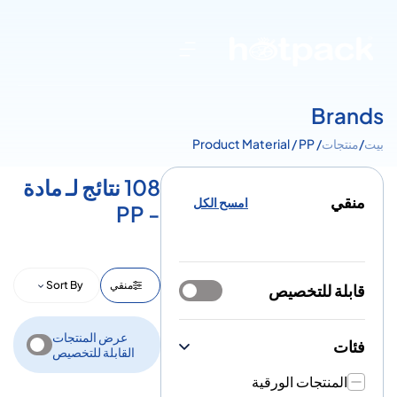
Brands
بيت
/
منتجات
/ Product Material / PP
108 نتائج لـ مادة
منقي
امسح الكل
- PP
منقي
Sort By
قابلة للتخصيص
عرض المنتجات
فئات
القابلة للتخصيص
المنتجات الورقية