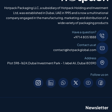
Hotpack Packaging LLC, a subsidiary of Hotpack Holding and Investment
Ltd, was established in Dubai, UAE in 1995 and is now a multinational
company engaged in the manufacturing, marketing and distribution of a
wide variety of packaging products
Have a question?
+971 4 805 1888
Contact us at
contact@hotpackglobal.com
Address
Plot 598-1624,Dubai Investment Park – 1 Jebel Ali, Dubai 80590
Follow us on
Newsletter