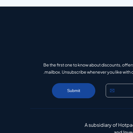
Be the first one to know about discounts, offer
mailbox. Unsubscribe whenever you like with on
A subsidiary of Hotp
and Inv