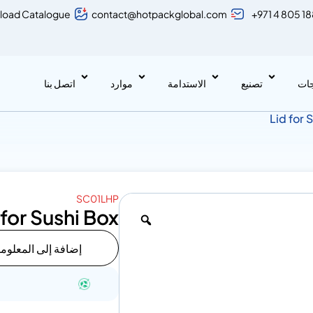
load Catalogue
contact@hotpackglobal.com
+971 4 805 1
جات
تصنيع
الاستدامة
موارد
اتصل بنا
SC01LHP
 for Sushi Box
إضافة إلى المعلوم