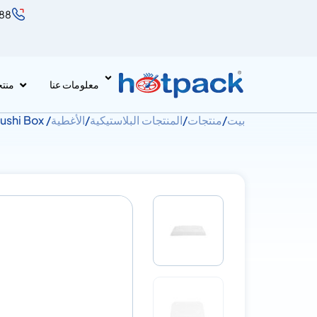
888
معلومات عنا
منت
بيت
/
منتجات
/
المنتجات البلاستيكية
/
الأغطية
/ Lid for Sushi Box