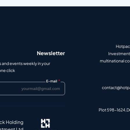
Hotpack
Newsletter
Investment 
multinational c
s and events weekly in your
e click.
*
E-mail
contact@hotp
Plot 598-1624,Du
ack Holding
estment Ltd