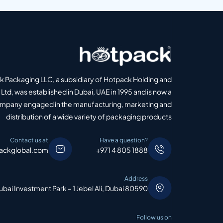
 Packaging LLC, a subsidiary of Hotpack Holding and
Ltd, was established in Dubai, UAE in 1995 and is now a
ompany engaged in the manufacturing, marketing and
distribution of a wide variety of packaging products
Contact us at
Have a question?
ackglobal.com
+971 4 805 1888
Address
bai Investment Park – 1 Jebel Ali, Dubai 80590
Follow us on