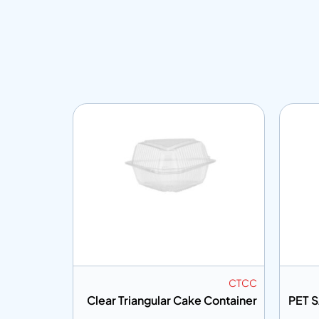
CHD7PET
CTCC
ette) Box
Clear Triangular Cake Container
PET 
7