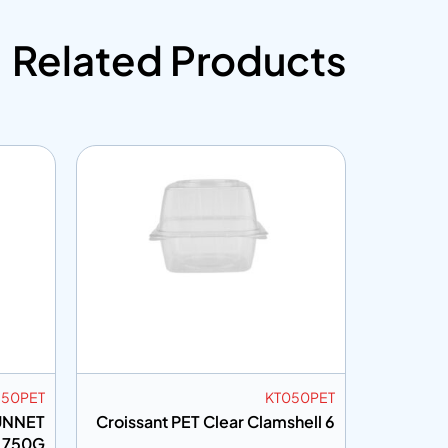
Related Products
750PET
KT050PET
UNNET
6 Croissant PET Clear Clamshell
.750G