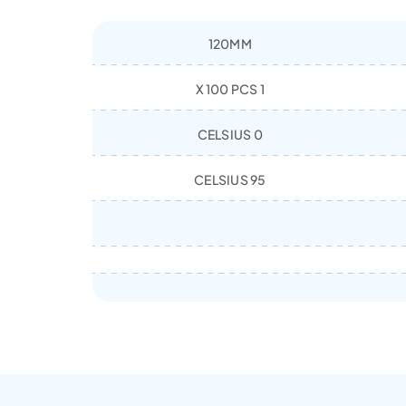
120MM
1 X 100 PCS
0 CELSIUS
95 CELSIUS