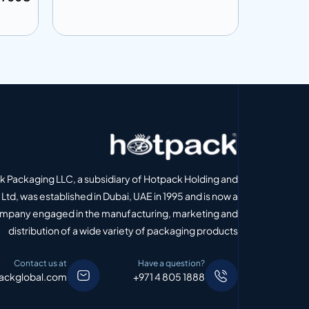
إضافة إلى المعلومات
إضافة إل
 الاقتباس
أضف إلى الاقتباس
 Packaging LLC, a subsidiary of Hotpack Holding and
Ltd, was established in Dubai, UAE in 1995 and is now a
ompany engaged in the manufacturing, marketing and
distribution of a wide variety of packaging products
Contact us at
Have a question?
ackglobal.com
+971 4 805 1888