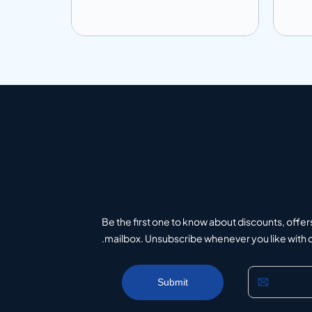
إضافة إلى المعلومات
إضافة إلى ال
تباس
أضف إلى الاقتباس
Be the first one to know about discounts, offer
mailbox. Unsubscribe whenever you like with on