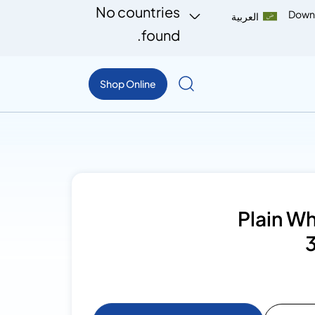
No countries
Down
العربية
found.
Shop Online
Plain W