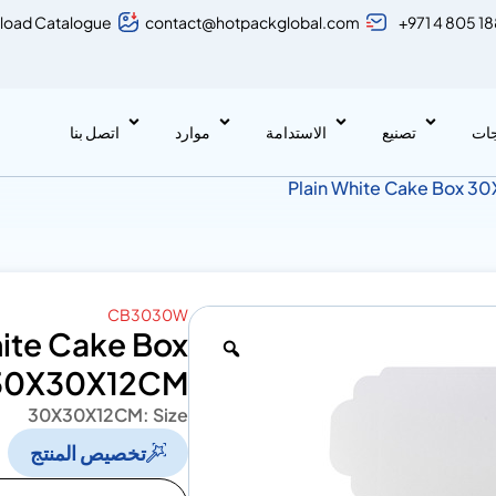
load Catalogue
contact@hotpackglobal.com
+971 4 805 1
جات
تصنيع
الاستدامة
موارد
اتصل بنا
CB3030W
hite Cake Box
30X30X12CM
30X30X12CM
Size :
تخصيص المنتج