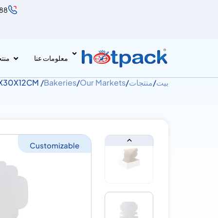
888
معلومات عنا
منت
بيت
/
منتجات
/
Our Markets
/
Bakeries
/ Plain White Cake Box 30X30X12CM
Customizable