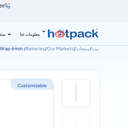
888
معلومات عنا
منت
بيت
/
منتجات
/
Our Markets
/
Bakeries
/ White Paper Straw with Wrap 6mm
Customizable