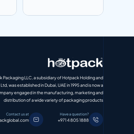
إضافة إلى المعلومات
إضافة إل
 الاقتباس
أضف إلى الاقتباس
 Packaging LLC, a subsidiary of Hotpack Holding and
Ltd, was established in Dubai, UAE in 1995 and is now a
ompany engaged in the manufacturing, marketing and
distribution of a wide variety of packaging products
Contact us at
Have a question?
ackglobal.com
+971 4 805 1888