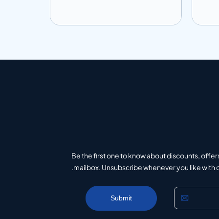
إضافة إلى المعلومات
إضافة إلى ال
تباس
أضف إلى الاقتباس
Be the first one to know about discounts, offer
mailbox. Unsubscribe whenever you like with on