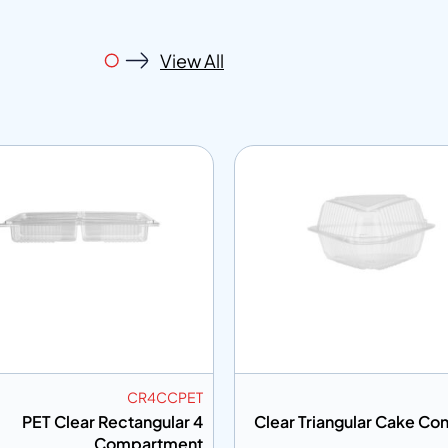
View All
SWEDGE2S
CR4
SANDWICH WEDGE 2 SLICE
PET Clear Rectang
Compar