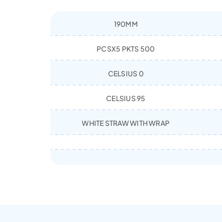
190MM
500 PCSX5 PKTS
0 CELSIUS
95 CELSIUS
WHITE STRAW WITH WRAP