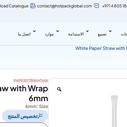
load Catalogue
contact@hotpackglobal.com
+971 4 805 1
جات
تصنيع
الاستدامة
موارد
اتصل بنا
PAPERSTRWHT6W
aw with Wrap
6mm
6mm
Size :
تخصيص المنتج