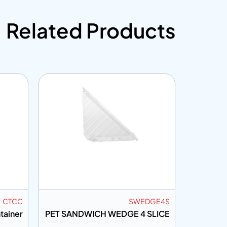
Related Products
CCPET
CTCC
ular 4
Clear Triangular Cake Container
PET SAN
tment