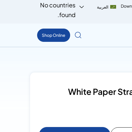
No countries
Down
العربية
found.
Shop Online
White Paper Str