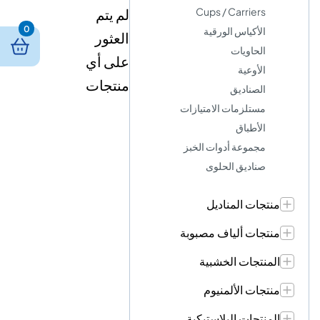
Cups / Carriers
لم يتم
0
الأكياس الورقية
العثور
الحاويات
على أي
الأوعية
منتجات
الصناديق
مستلزمات الامتيازات
الأطباق
مجموعة أدوات الخبز
صناديق الحلوى
منتجات المناديل
منتجات ألياف مصبوبة
المنتجات الخشبية
منتجات الألمنيوم
المنتجات البلاستيكية