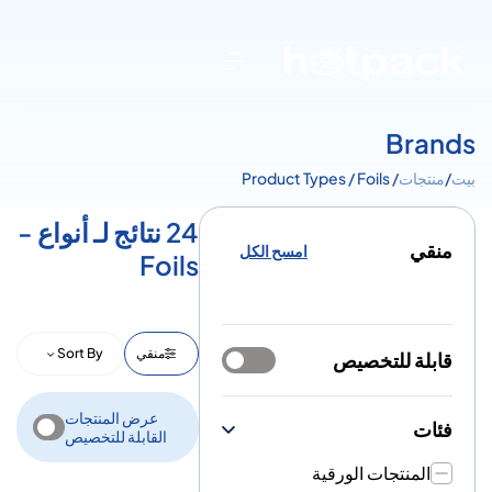
Brands
بيت
/
منتجات
/ Product Types / Foils
24 نتائج لـ أنواع -
منقي
امسح الكل
Foils
منقي
Sort By
قابلة للتخصيص
عرض المنتجات
فئات
القابلة للتخصيص
المنتجات الورقية