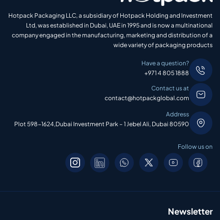
Hotpack Packaging LLC, a subsidiary of Hotpack Holding and Investment
Ltd, was established in Dubai, UAE in 1995 and is now a multinational
company engaged in the manufacturing, marketing and distribution of a
wide variety of packaging products
Have a question?
+971 4 805 1888
Contact us at
contact@hotpackglobal.com
Address
Plot 598-1624,Dubai Investment Park – 1 Jebel Ali, Dubai 80590
Follow us on
Newsletter