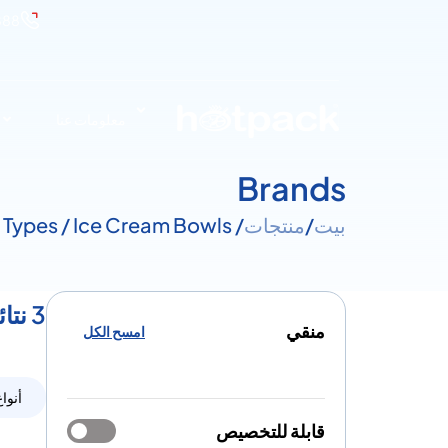
888
معلومات عنا
Brands
بيت
/
منتجات
/ Product Types / Ice Cream Bowls
3 نتائج لـ أنواع - Ice Cream Bowls
منقي
امسح الكل
أنواع
قابلة للتخصيص