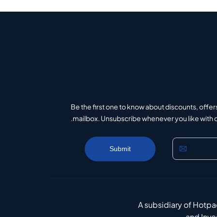
Be the first one to know about discounts, offer
mailbox. Unsubscribe whenever you like with on
A subsidiary of Hotp
and Inv