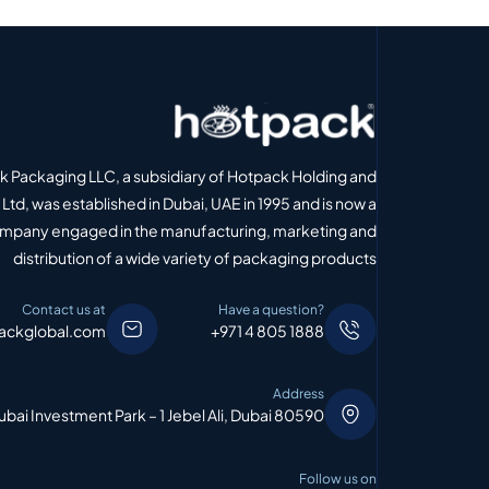
 Packaging LLC, a subsidiary of Hotpack Holding and
Ltd, was established in Dubai, UAE in 1995 and is now a
ompany engaged in the manufacturing, marketing and
distribution of a wide variety of packaging products
Contact us at
Have a question?
ackglobal.com
+971 4 805 1888
Address
bai Investment Park – 1 Jebel Ali, Dubai 80590
Follow us on