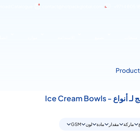
load Catalogue
contact@hotpackglobal.com
+971 4 805 1
منتجات
تصنيع
الاستدامة
موارد
اتصل 
ماركة
مقدار
مادة
لون
GSM