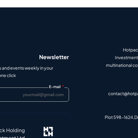
Hotpack
Newsletter
Investment 
multinational c
s and events weekly in your
e click.
*
E-mail
contact@hotp
Plot 598-1624,Du
ack Holding
estment Ltd