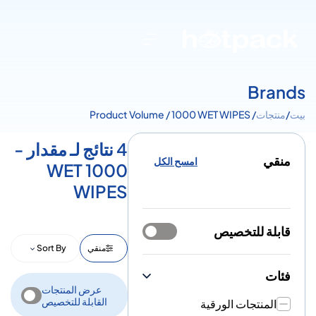
Brands
بيت
/
منتجات
/ Product Volume / 1000 WET WIPES
4 نتائج لـ مقدار -
منقي
امسح الكل
1000 WET
WIPES
قابلة للتخصيص
منقي
Sort By
فئات
عرض المنتجات
القابلة للتخصيص
المنتجات الورقية