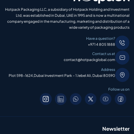
Hotpack Packaging LLC, a subsidiary of Hotpack Holding and Investment
Ltd, was established in Dubai, UAE in 1995 and is now a multinational
company engaged in the manufacturing, marketing and distribution of a
wide variety of packaging products
Have a question?
+971 4 805 1888
Contact us at
contact@hotpackglobal.com
Address
Plot 598-1624,Dubai Investment Park – 1 Jebel Ali, Dubai 80590
Follow us on
Newsletter