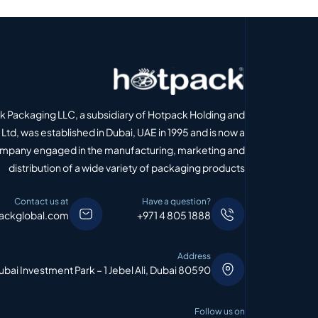
 Packaging LLC, a subsidiary of Hotpack Holding and
Ltd, was established in Dubai, UAE in 1995 and is now a
ompany engaged in the manufacturing, marketing and
distribution of a wide variety of packaging products
Contact us at
Have a question?
ackglobal.com
+971 4 805 1888
Address
bai Investment Park – 1 Jebel Ali, Dubai 80590
Follow us on