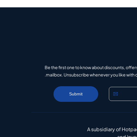
Be the first one to know about discounts, offer
mailbox. Unsubscribe whenever you like with on
A subsidiary of Hotp
and Inv