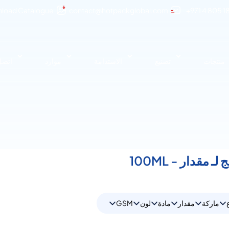
load Catalogue
contact@hotpackglobal.com
+971 4 805 1
منتجات
تصنيع
الاستدامة
موارد
اتصل 
ماركة
مقدار
مادة
لون
GSM