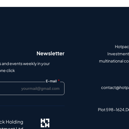
Hotpack
Newsletter
Investment 
multinational c
s and events weekly in your
e click.
*
E-mail
contact@hotp
Plot 598-1624,Du
ack Holding
estment Ltd