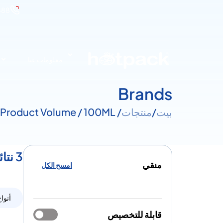
888
معلومات عنا
Brands
بيت
/
منتجات
/ Product Volume / 100ML
3 نتائج لـ مقدار - 100ML
منقي
امسح الكل
أنواع
قابلة للتخصيص