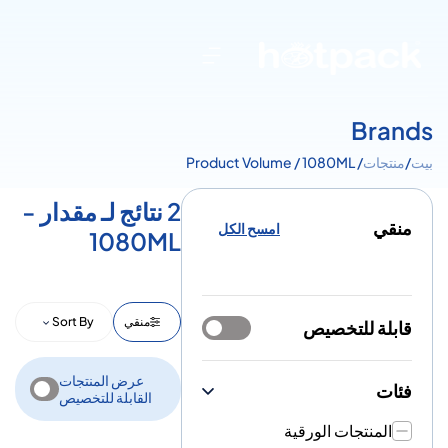
Brands
بيت
/
منتجات
/ Product Volume / 1080ML
2 نتائج لـ مقدار -
منقي
امسح الكل
1080ML
منقي
Sort By
قابلة للتخصيص
عرض المنتجات
فئات
القابلة للتخصيص
المنتجات الورقية