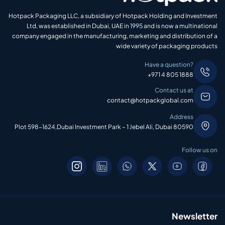
Hotpack Packaging LLC, a subsidiary of Hotpack Holding and Investment
Ltd, was established in Dubai, UAE in 1995 and is now a multinational
company engaged in the manufacturing, marketing and distribution of a
wide variety of packaging products
Have a question?
+971 4 805 1888
Contact us at
contact@hotpackglobal.com
Address
Plot 598-1624,Dubai Investment Park – 1 Jebel Ali, Dubai 80590
Follow us on
Newsletter