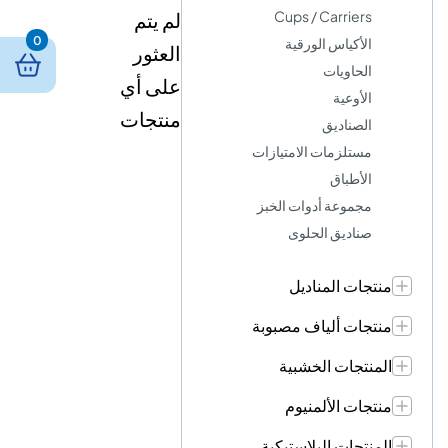
Cups / Carriers
لم يتم
0
الأكياس الورقية
العثور
الحاويات
على أي
الأوعية
منتجات
الصناديق
مستلزمات الامتيازات
الأطباق
مجموعة أدوات الخبز
صناديق الحلوى
منتجات المناديل
منتجات ألياف مصبوبة
المنتجات الخشبية
منتجات الألمنيوم
المنتجات البلاستيكية