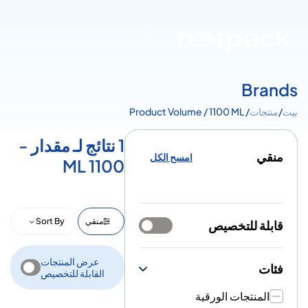
Brands
بيت
/
منتجات
/ Product Volume / 1100 ML
1 نتائج لـ مقدار -
منقي
امسح الكل
1100 ML
منقي
Sort By
قابلة للتخصيص
عرض المنتجات
فئات
القابلة للتخصيص
المنتجات الورقية