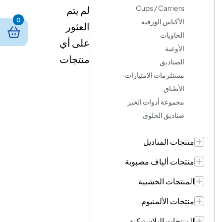
Cups / Carriers
لم يتم
0
الأكياس الورقية
العثور
الحاويات
على أي
الأوعية
منتجات
الصناديق
مستلزمات الامتيازات
الأطباق
مجموعة أدوات الخبز
صناديق الحلوى
منتجات المناديل
منتجات ألياف مصبوبة
المنتجات الخشبية
منتجات الألمنيوم
المنتجات البلاستيكية