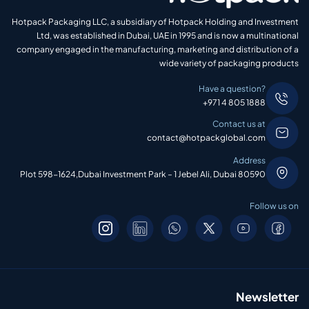
Hotpack Packaging LLC, a subsidiary of Hotpack Holding and Investment
Ltd, was established in Dubai, UAE in 1995 and is now a multinational
company engaged in the manufacturing, marketing and distribution of a
wide variety of packaging products
Have a question?
+971 4 805 1888
Contact us at
contact@hotpackglobal.com
Address
Plot 598-1624,Dubai Investment Park – 1 Jebel Ali, Dubai 80590
Follow us on
Newsletter