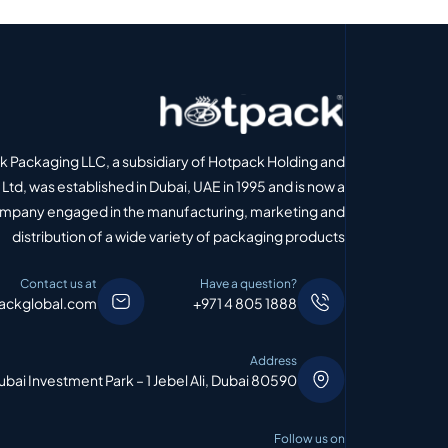
 Packaging LLC, a subsidiary of Hotpack Holding and
Ltd, was established in Dubai, UAE in 1995 and is now a
ompany engaged in the manufacturing, marketing and
distribution of a wide variety of packaging products
Contact us at
Have a question?
ackglobal.com
+971 4 805 1888
Address
bai Investment Park – 1 Jebel Ali, Dubai 80590
Follow us on