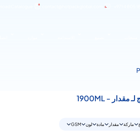
load Catalogue
contact@hotpackglobal.com
+971 4 805 1
منتجات
تصنيع
الاستدامة
موارد
اتصل 
ماركة
مقدار
مادة
لون
GSM