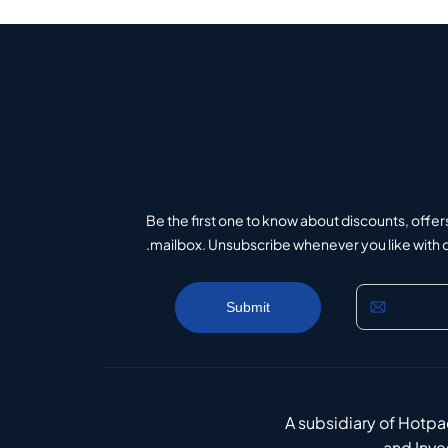
Be the first one to know about discounts, offer
mailbox. Unsubscribe whenever you like with on
A subsidiary of Hotp
and Inv