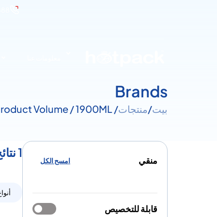
888
معلومات عنا
Brands
بيت
/
منتجات
/ Product Volume / 1900ML
1 نتائج لـ مقدار - 1900ML
منقي
امسح الكل
أنواع
قابلة للتخصيص