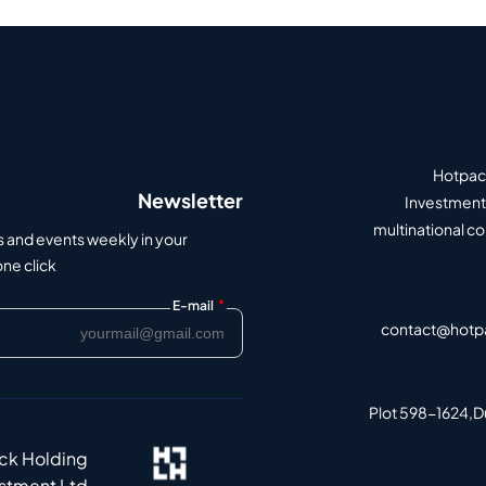
Hotpack
Newsletter
Investment 
multinational c
s and events weekly in your
e click.
*
E-mail
contact@hotp
Plot 598-1624,Du
ack Holding
estment Ltd