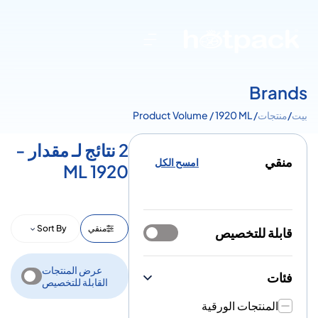
Brands
بيت
/
منتجات
/ Product Volume / 1920 ML
2 نتائج لـ مقدار -
منقي
امسح الكل
1920 ML
منقي
Sort By
قابلة للتخصيص
عرض المنتجات
فئات
القابلة للتخصيص
المنتجات الورقية