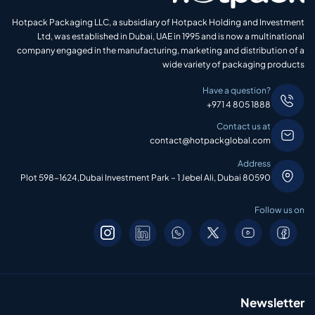
Hotpack Packaging LLC, a subsidiary of Hotpack Holding and Investment
Ltd, was established in Dubai, UAE in 1995 and is now a multinational
company engaged in the manufacturing, marketing and distribution of a
wide variety of packaging products
Have a question?
+971 4 805 1888
Contact us at
contact@hotpackglobal.com
Address
Plot 598-1624,Dubai Investment Park – 1 Jebel Ali, Dubai 80590
Follow us on
Newsletter