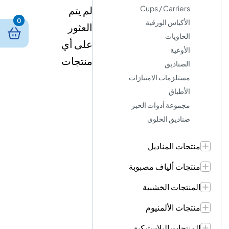
Cups / Carriers
لم يتم
0
الأكياس الورقية
العثور
الحاويات
على أي
الأوعية
منتجات
الصناديق
مستلزمات الامتيازات
الأطباق
مجموعة أدوات الخبز
صناديق الحلوى
منتجات المناديل
منتجات ألياف مصبوبة
المنتجات الخشبية
منتجات الألمنيوم
المنتجات البلاستيكية