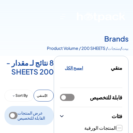
Brands
بيت
/
منتجات
/ Product Volume / 200 SHEETS
8 نتائج لـ مقدار -
منقي
امسح الكل
200 SHEETS
منقي
Sort By
قابلة للتخصيص
عرض المنتجات
فئات
القابلة للتخصيص
المنتجات الورقية