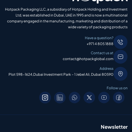
Hotpack Packaging LLC, a subsidiary of Hotpack Holding and Investment
Ltd, was established in Dubai, UAE in 1995 and is now a multinational
company engaged in the manufacturing, marketing and distribution of a
wide variety of packaging products
Have a question?
+971 4 805 1888
Contact us at
contact@hotpackglobal.com
Address
Plot 598-1624,Dubai Investment Park – 1 Jebel Ali, Dubai 80590
Follow us on
Newsletter