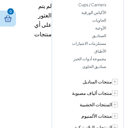
Cups / Carriers
لم يتم
0
الأكياس الورقية
العثور
الحاويات
على أي
الأوعية
منتجات
الصناديق
مستلزمات الامتيازات
الأطباق
مجموعة أدوات الخبز
صناديق الحلوى
منتجات المناديل
منتجات ألياف مصبوبة
المنتجات الخشبية
منتجات الألمنيوم
المنتجات البلاستيكية