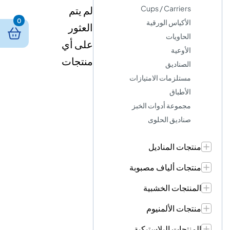
Cups / Carriers
لم يتم
0
الأكياس الورقية
العثور
الحاويات
على أي
الأوعية
منتجات
الصناديق
مستلزمات الامتيازات
الأطباق
مجموعة أدوات الخبز
صناديق الحلوى
منتجات المناديل
منتجات ألياف مصبوبة
المنتجات الخشبية
منتجات الألمنيوم
المنتجات البلاستيكية