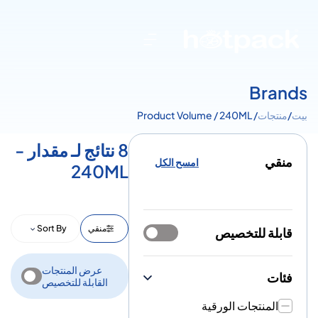
Brands
بيت
/
منتجات
/ Product Volume / 240ML
8 نتائج لـ مقدار -
منقي
امسح الكل
240ML
منقي
Sort By
قابلة للتخصيص
عرض المنتجات
فئات
القابلة للتخصيص
المنتجات الورقية