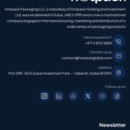
Hotpack Packaging LLC, a subsidiary of Hotpack Holding and Investment
Ltd, was established in Dubai, UAE in 1995 and is now a multinational
company engaged in the manufacturing, marketing and distribution of a
wide variety of packaging products
Have a question?
+971 4 805 1888
Contact us at
contact@hotpackglobal.com
Address
Plot 598-1624,Dubai Investment Park – 1 Jebel Ali, Dubai 80590
Follow us on
Newsletter