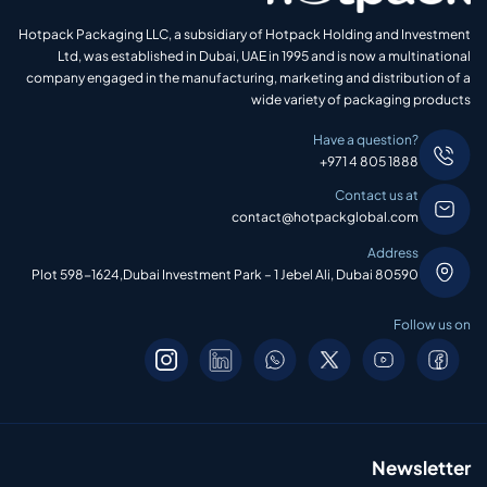
Hotpack Packaging LLC, a subsidiary of Hotpack Holding and Investment
Ltd, was established in Dubai, UAE in 1995 and is now a multinational
company engaged in the manufacturing, marketing and distribution of a
wide variety of packaging products
Have a question?
+971 4 805 1888
Contact us at
contact@hotpackglobal.com
Address
Plot 598-1624,Dubai Investment Park – 1 Jebel Ali, Dubai 80590
Follow us on
Newsletter