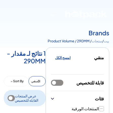
Brands
بيت
/
منتجات
/ Product Volume / 290MM
1 نتائج لـ مقدار -
منقي
امسح الكل
290MM
منقي
Sort By
قابلة للتخصيص
عرض المنتجات
فئات
القابلة للتخصيص
المنتجات الورقية