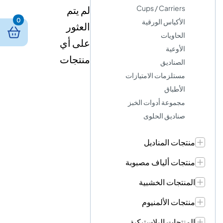
Cups / Carriers
لم يتم
0
الأكياس الورقية
العثور
الحاويات
على أي
الأوعية
منتجات
الصناديق
مستلزمات الامتيازات
الأطباق
مجموعة أدوات الخبز
صناديق الحلوى
منتجات المناديل
منتجات ألياف مصبوبة
المنتجات الخشبية
منتجات الألمنيوم
المنتجات البلاستيكية