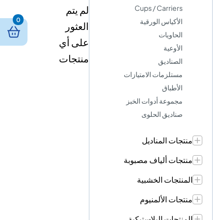
Cups / Carriers
لم يتم
0
الأكياس الورقية
العثور
الحاويات
على أي
الأوعية
منتجات
الصناديق
مستلزمات الامتيازات
الأطباق
مجموعة أدوات الخبز
صناديق الحلوى
منتجات المناديل
منتجات ألياف مصبوبة
المنتجات الخشبية
منتجات الألمنيوم
المنتجات البلاستيكية