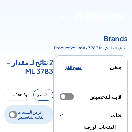
Brands
بيت
/
منتجات
/ Product Volume / 3783 ML
2 نتائج لـ مقدار -
منقي
امسح الكل
3783 ML
منقي
Sort By
قابلة للتخصيص
عرض المنتجات
فئات
القابلة للتخصيص
المنتجات الورقية