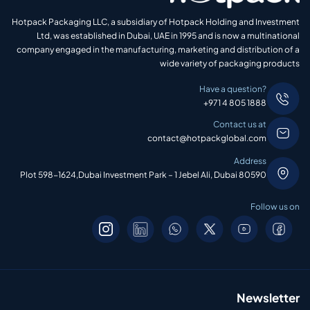
Hotpack Packaging LLC, a subsidiary of Hotpack Holding and Investment
Ltd, was established in Dubai, UAE in 1995 and is now a multinational
company engaged in the manufacturing, marketing and distribution of a
wide variety of packaging products
Have a question?
+971 4 805 1888
Contact us at
contact@hotpackglobal.com
Address
Plot 598-1624,Dubai Investment Park – 1 Jebel Ali, Dubai 80590
Follow us on
Newsletter