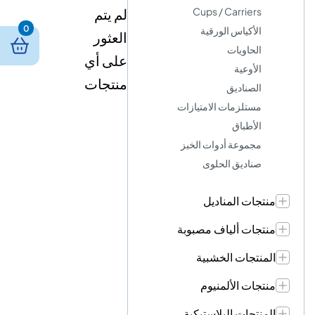
Cups / Carriers
لم يتم
0
الأكياس الورقية
العثور
الحاويات
على أي
الأوعية
منتجات
الصناديق
مستلزمات الامتيازات
الأطباق
مجموعة أدوات الخبز
صناديق الحلوى
منتجات المناديل
منتجات ألياف مصبوبة
المنتجات الخشبية
منتجات الألمنيوم
المنتجات البلاستيكية