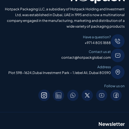
Hotpack Packaging LLC, a subsidiary of Hotpack Holding and Investment
Ltd, was established in Dubai, UAE in 1995 and is now a multinational
company engaged in the manufacturing, marketing and distribution of a
wide variety of packaging products
Have a question?
+971 4 805 1888
Contact us at
contact@hotpackglobal.com
Address
Plot 598-1624,Dubai Investment Park – 1 Jebel Ali, Dubai 80590
Follow us on
Newsletter