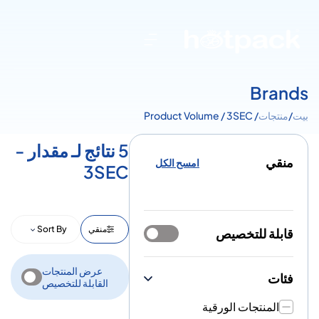
Brands
بيت
/
منتجات
/ Product Volume / 3SEC
5 نتائج لـ مقدار -
منقي
امسح الكل
3SEC
منقي
Sort By
قابلة للتخصيص
عرض المنتجات
فئات
القابلة للتخصيص
المنتجات الورقية