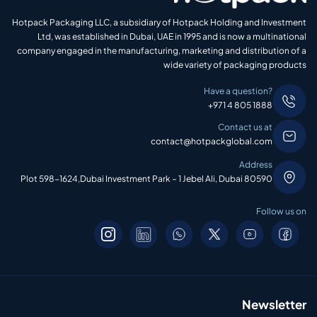
Hotpack Packaging LLC, a subsidiary of Hotpack Holding and Investment
Ltd, was established in Dubai, UAE in 1995 and is now a multinational
company engaged in the manufacturing, marketing and distribution of a
wide variety of packaging products
Have a question?
+971 4 805 1888
Contact us at
contact@hotpackglobal.com
Address
Plot 598-1624,Dubai Investment Park – 1 Jebel Ali, Dubai 80590
Follow us on
Newsletter