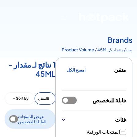
Brands
بيت
/
منتجات
/ Product Volume / 45ML
1 نتائج لـ مقدار -
منقي
امسح الكل
45ML
منقي
Sort By
قابلة للتخصيص
عرض المنتجات
فئات
القابلة للتخصيص
المنتجات الورقية