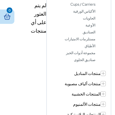
Cups / Carriers
لم يتم
0
الأكياس الورقية
العثور
الحاويات
على أي
الأوعية
منتجات
الصناديق
مستلزمات الامتيازات
الأطباق
مجموعة أدوات الخبز
صناديق الحلوى
منتجات المناديل
منتجات ألياف مصبوبة
المنتجات الخشبية
منتجات الألمنيوم
المنتجات البلاستيكية