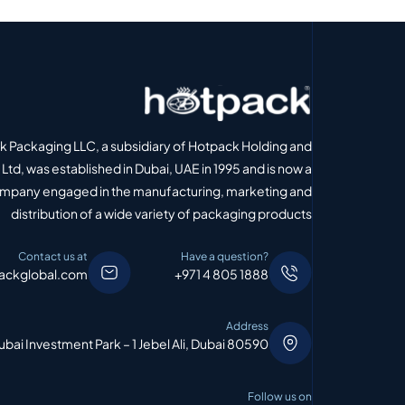
 Packaging LLC, a subsidiary of Hotpack Holding and
Ltd, was established in Dubai, UAE in 1995 and is now a
ompany engaged in the manufacturing, marketing and
distribution of a wide variety of packaging products
Contact us at
Have a question?
ackglobal.com
+971 4 805 1888
Address
bai Investment Park – 1 Jebel Ali, Dubai 80590
Follow us on