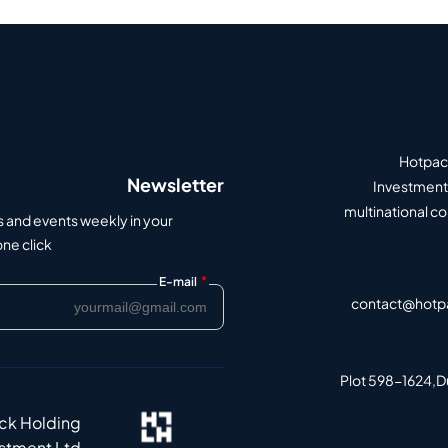
Hotpack
Newsletter
Investment 
multinational c
s and events weekly in your
e click.
*
E-mail
contact@hotp
Plot 598-1624,Du
ack Holding
estment Ltd