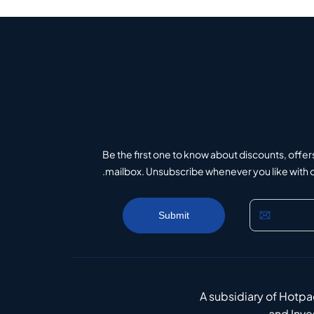
Be the first one to know about discounts, offer
mailbox. Unsubscribe whenever you like with on
A subsidiary of Hotp
and Inv