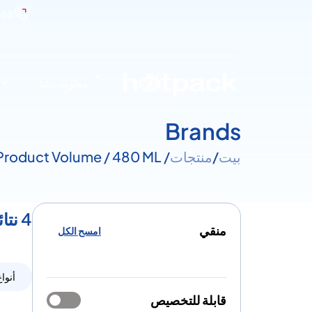
888
معلومات عنا
Brands
بيت
/
منتجات
/ Product Volume / 480 ML
4 نتائج لـ مقدار - 480 ML
منقي
امسح الكل
أنواع
قابلة للتخصيص