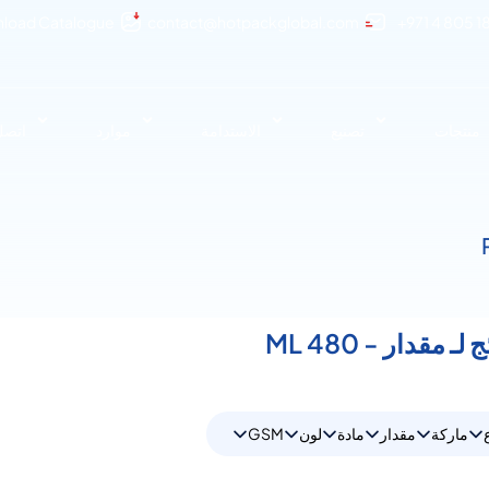
load Catalogue
contact@hotpackglobal.com
+971 4 805 1
منتجات
تصنيع
الاستدامة
موارد
اتصل 
ماركة
مقدار
مادة
لون
GSM