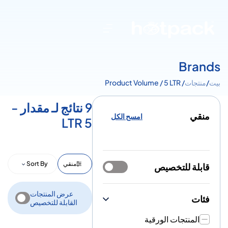
Brands
بيت
/
منتجات
/ Product Volume / 5 LTR
9 نتائج لـ مقدار -
منقي
امسح الكل
5 LTR
منقي
Sort By
قابلة للتخصيص
عرض المنتجات
فئات
القابلة للتخصيص
المنتجات الورقية