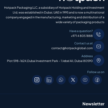
Hotpack Packaging LLC, a subsidiary of Hotpack Holding and Investment
Ltd, was established in Dubai, UAE in 1995 and is now a multinational
company engaged in the manufacturing, marketing and distribution of a
wide variety of packaging products
Have a question?
+971 4 805 1888
Contact us at
contact@hotpackglobal.com
Address
Plot 598-1624,Dubai Investment Park – 1 Jebel Ali, Dubai 80590
Follow us on
Newsletter