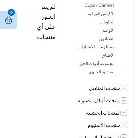
Cups / Carriers
لم يتم
0
الأكياس الورقية
العثور
الحاويات
على أي
الأوعية
منتجات
الصناديق
مستلزمات الامتيازات
الأطباق
مجموعة أدوات الخبز
صناديق الحلوى
منتجات المناديل
منتجات ألياف مصبوبة
المنتجات الخشبية
منتجات الألمنيوم
المنتجات البلاستيكية