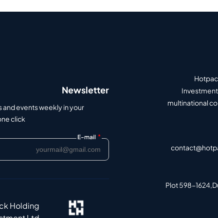
Hotpack
Newsletter
Investment 
multinational c
s and events weekly in your
e click.
*
E-mail
contact@hotp
Plot 598-1624,Du
ack Holding
estment Ltd