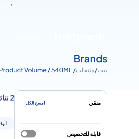
888
معلومات عنا
Brands
بيت
/
منتجات
/ Product Volume / 540ML
2 نتائج لـ مقدار - 540ML
منقي
امسح الكل
أنواع
قابلة للتخصيص