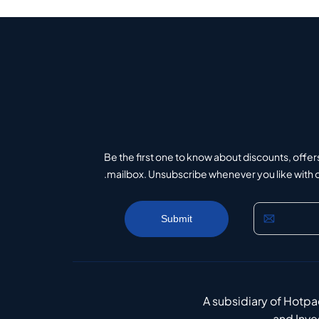
Be the first one to know about discounts, offer
mailbox. Unsubscribe whenever you like with on
A subsidiary of Hotp
and Inv