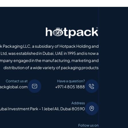
 Packaging LLC, a subsidiary of Hotpack Holding and
Ltd, was established in Dubai, UAE in 1995 and is now a
ompany engaged in the manufacturing, marketing and
distribution of a wide variety of packaging products
Contact us at
Have a question?
ackglobal.com
+971 4 805 1888
Address
bai Investment Park – 1 Jebel Ali, Dubai 80590
Follow us on