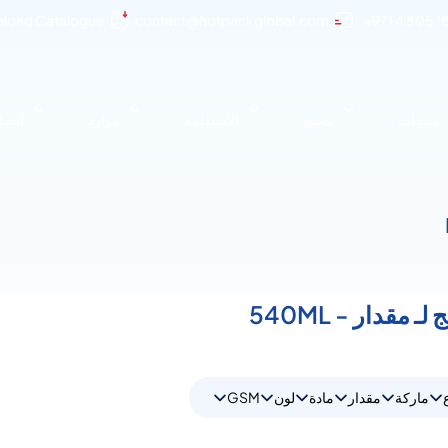
load Catalogue
contact@hotpackglobal.com
+971 4 805 1
منتجات
تصنيع
الاستدامة
موارد
اتصل 
ماركة
مقدار
مادة
لون
GSM