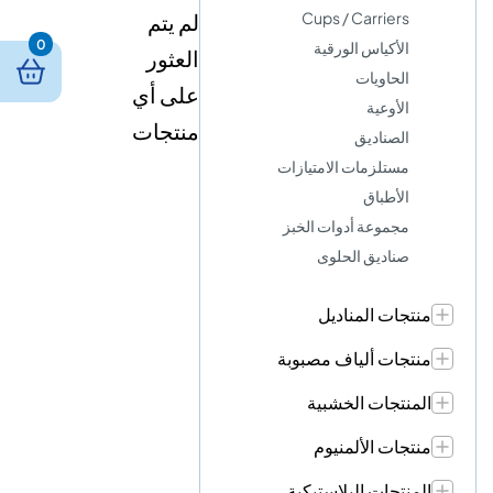
Cups / Carriers
لم يتم
0
الأكياس الورقية
العثور
الحاويات
على أي
الأوعية
منتجات
الصناديق
مستلزمات الامتيازات
الأطباق
مجموعة أدوات الخبز
صناديق الحلوى
منتجات المناديل
منتجات ألياف مصبوبة
المنتجات الخشبية
منتجات الألمنيوم
المنتجات البلاستيكية