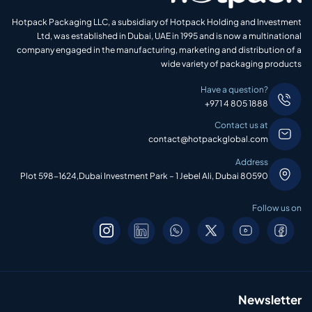
Hotpack Packaging LLC, a subsidiary of Hotpack Holding and Investment
Ltd, was established in Dubai, UAE in 1995 and is now a multinational
company engaged in the manufacturing, marketing and distribution of a
wide variety of packaging products
Have a question?
+971 4 805 1888
Contact us at
contact@hotpackglobal.com
Address
Plot 598-1624,Dubai Investment Park – 1 Jebel Ali, Dubai 80590
Follow us on
Newsletter