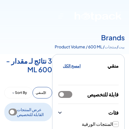
Brands
بيت
/
منتجات
/ Product Volume / 600 ML
3 نتائج لـ مقدار -
منقي
امسح الكل
600 ML
منقي
Sort By
قابلة للتخصيص
عرض المنتجات
فئات
القابلة للتخصيص
المنتجات الورقية