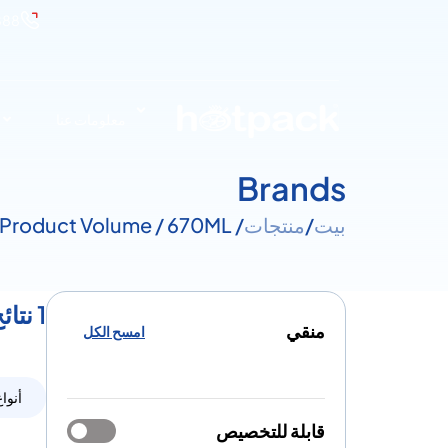
888
معلومات عنا
Brands
بيت
/
منتجات
/ Product Volume / 670ML
1 نتائج لـ مقدار - 670ML
منقي
امسح الكل
أنواع
قابلة للتخصيص