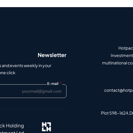
Hotpack
Newsletter
Investment 
multinational c
s and events weekly in your
e click.
*
E-mail
contact@hotp
Plot 598-1624,Du
ack Holding
estment Ltd