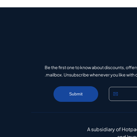
Be the first one to know about discounts, offer
mailbox. Unsubscribe whenever you like with on
A subsidiary of Hotp
and Inv