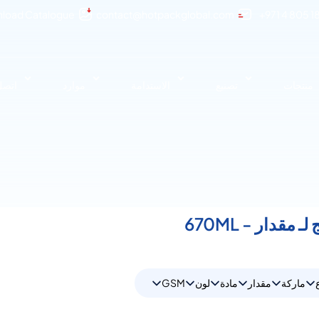
load Catalogue
contact@hotpackglobal.com
+971 4 805 1
منتجات
تصنيع
الاستدامة
موارد
اتصل 
ماركة
مقدار
مادة
لون
GSM