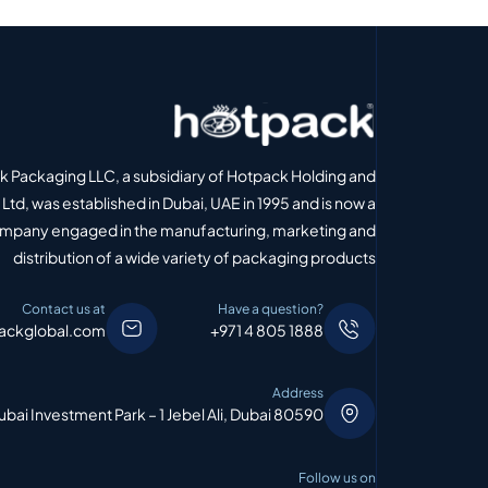
 Packaging LLC, a subsidiary of Hotpack Holding and
Ltd, was established in Dubai, UAE in 1995 and is now a
ompany engaged in the manufacturing, marketing and
distribution of a wide variety of packaging products
Contact us at
Have a question?
ackglobal.com
+971 4 805 1888
Address
bai Investment Park – 1 Jebel Ali, Dubai 80590
Follow us on