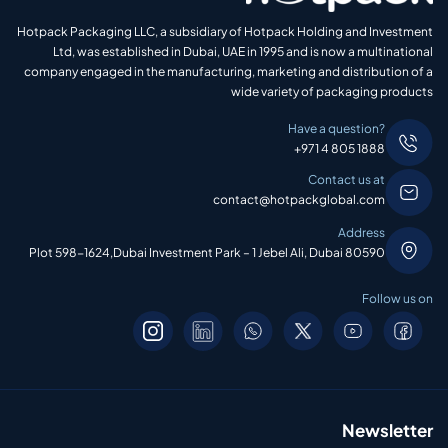
Hotpack Packaging LLC, a subsidiary of Hotpack Holding and Investment
Ltd, was established in Dubai, UAE in 1995 and is now a multinational
company engaged in the manufacturing, marketing and distribution of a
wide variety of packaging products
Have a question?
+971 4 805 1888
Contact us at
contact@hotpackglobal.com
Address
Plot 598-1624,Dubai Investment Park – 1 Jebel Ali, Dubai 80590
Follow us on
Newsletter