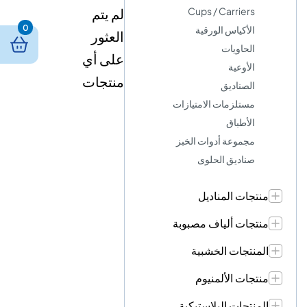
Cups / Carriers
لم يتم
0
الأكياس الورقية
العثور
الحاويات
على أي
الأوعية
منتجات
الصناديق
مستلزمات الامتيازات
الأطباق
مجموعة أدوات الخبز
صناديق الحلوى
منتجات المناديل
منتجات ألياف مصبوبة
المنتجات الخشبية
منتجات الألمنيوم
المنتجات البلاستيكية