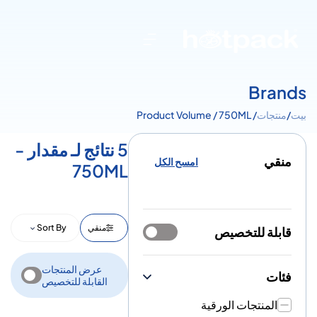
Brands
بيت
/
منتجات
/ Product Volume / 750ML
5 نتائج لـ مقدار -
منقي
امسح الكل
750ML
منقي
Sort By
قابلة للتخصيص
عرض المنتجات
فئات
القابلة للتخصيص
المنتجات الورقية