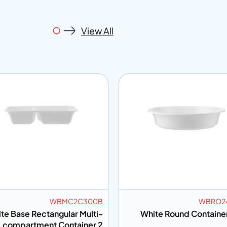
View All
8300B
WBMC2C300B
ntainer
White Base Rectangular Multi-
Whit
z Base
compartment Container 2