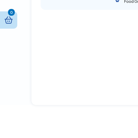
Food G
0