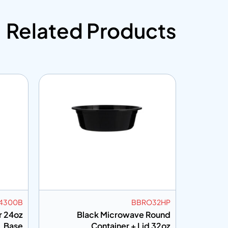
Related Products
WBRO24300B
BBRO3
e Round Container 24oz
Black Microwave Ro
Base
Container + Lid 3