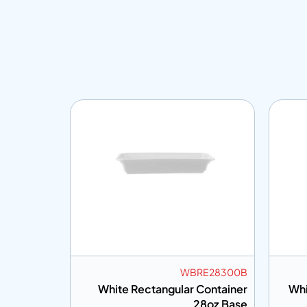
BB8300300L
WBRE2
d for Black Round Container
White Rectangular Co
12oz
28o