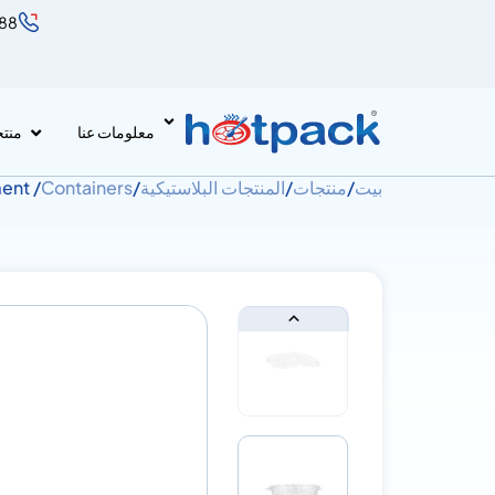
888
معلومات عنا
منت
بيت
/
منتجات
/
المنتجات البلاستيكية
/
Containers
/ Clear PET Container with Lids 5 Compartment