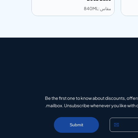
ى المعلومات
أضف إلى الاقتباس
إضافة إلى المعلومات
أضف إلى الاقت
Be the first one to know about discounts, offer
mailbox. Unsubscribe whenever you like with on