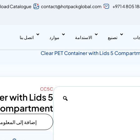
load Catalogue
contact@hotpackglobal.com
+971 4 805 1
جات
تصنيع
الاستدامة
موارد
اتصل بنا
CC5C
r with Lids 5
ompartment
إضافة إلى المعلوم