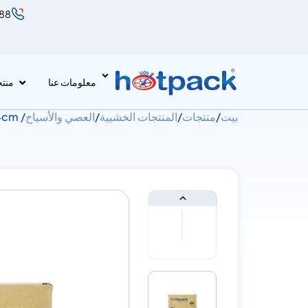
888
معلومات عنا
منت
بيت
/
منتجات
/
المنتجات الخشبية
/
العصي والأسياخ
/ Coffee Stirrers 14cm