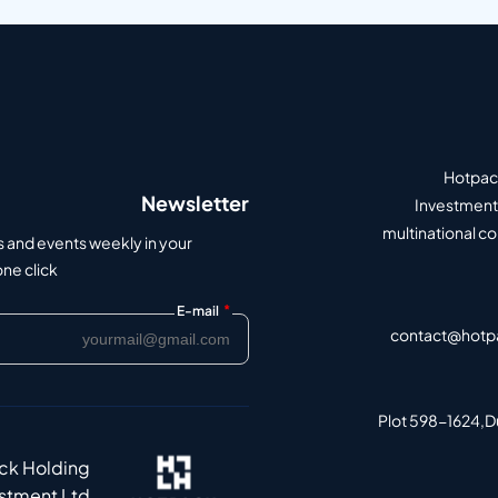
Hotpack
Newsletter
Investment 
multinational c
s and events weekly in your
e click.
*
E-mail
contact@hotp
Plot 598-1624,Du
ack Holding
estment Ltd