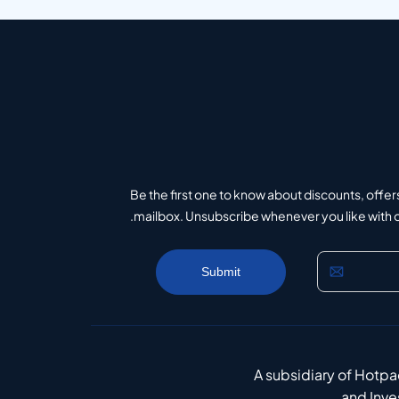
Be the first one to know about discounts, offer
mailbox. Unsubscribe whenever you like with on
A subsidiary of Hotp
and Inv