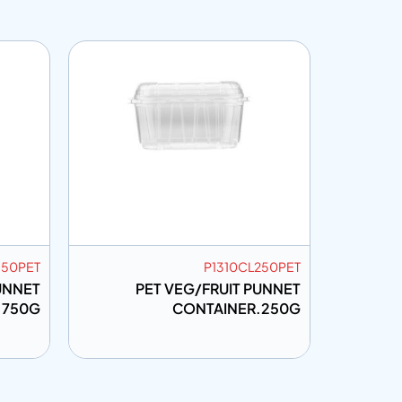
750PET
P1310CL250PET
UNNET
PET VEG/FRUIT PUNNET
PET Clea
.750G
CONTAINER.250G
إضافة إلى المعلومات
إضافة إل
 الاقتباس
أضف إلى الاقتباس