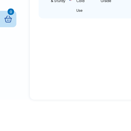
& Sturdy
Cold
Grade
Use
0