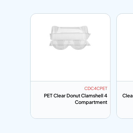
KT120
CDC4CPET
iner (Club
PET Clear Donut Clamshell 4
Clea
Sandwich)
Compartment
إضافة إلى المعلومات
إضافة إلى ال
تباس
أضف إلى الاقتباس