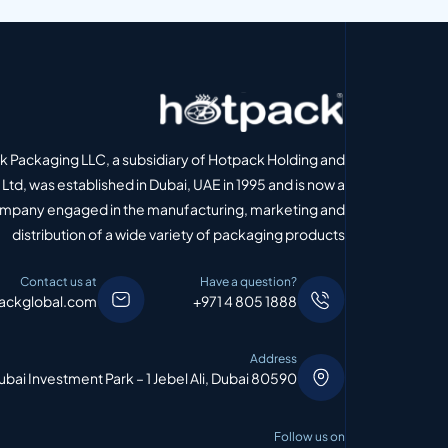
 Packaging LLC, a subsidiary of Hotpack Holding and
Ltd, was established in Dubai, UAE in 1995 and is now a
ompany engaged in the manufacturing, marketing and
distribution of a wide variety of packaging products
Contact us at
Have a question?
ackglobal.com
+971 4 805 1888
Address
bai Investment Park – 1 Jebel Ali, Dubai 80590
Follow us on