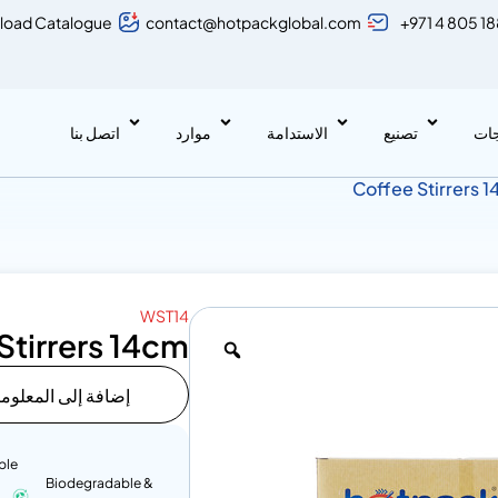
load Catalogue
contact@hotpackglobal.com
+971 4 805 1
جات
تصنيع
الاستدامة
موارد
اتصل بنا
WST14
Stirrers 14cm
إضافة إلى المعلوم
ble
Biodegradable &