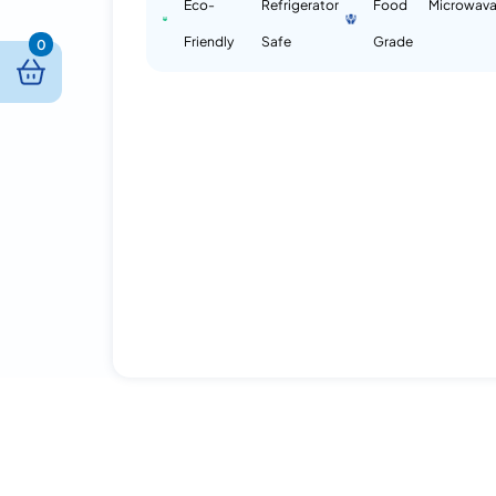
Eco-
Refrigerator
Food
Microwava
Friendly
Safe
Grade
0