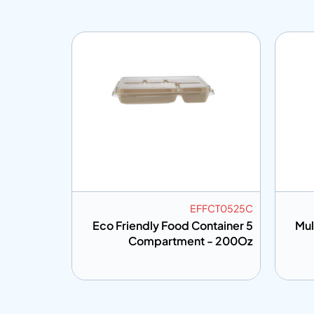
FFCBH750
EFFCT0525C
Container
Eco Friendly Food Container 5
Mul
 - 500Oz
Compartment - 200Oz
إضافة إلى المعلومات
إضافة إلى ال
تباس
أضف إلى الاقتباس