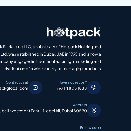
 Packaging LLC, a subsidiary of Hotpack Holding and
Ltd, was established in Dubai, UAE in 1995 and is now a
ompany engaged in the manufacturing, marketing and
distribution of a wide variety of packaging products
Contact us at
Have a question?
ackglobal.com
+971 4 805 1888
Address
bai Investment Park – 1 Jebel Ali, Dubai 80590
Follow us on