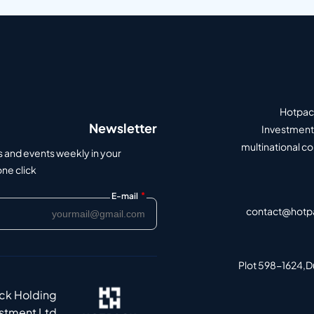
Hotpack
Newsletter
Investment 
multinational c
s and events weekly in your
e click.
*
E-mail
contact@hotp
Plot 598-1624,Du
ack Holding
estment Ltd