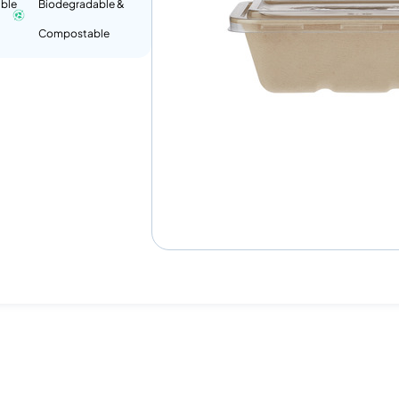
ble
Biodegradable &
Compostable