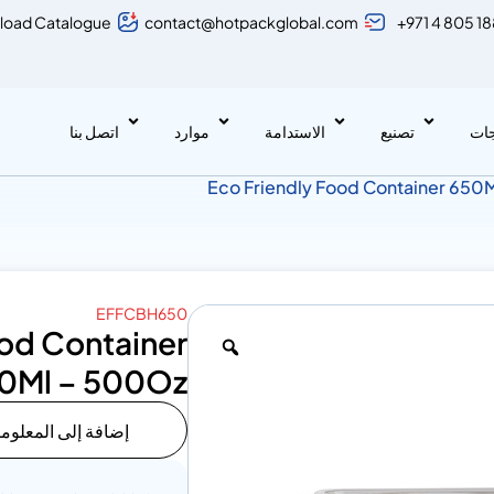
load Catalogue
contact@hotpackglobal.com
+971 4 805 1
جات
تصنيع
الاستدامة
موارد
اتصل بنا
EFFCBH650
ood Container
0Ml – 500Oz
إضافة إلى المعلوم