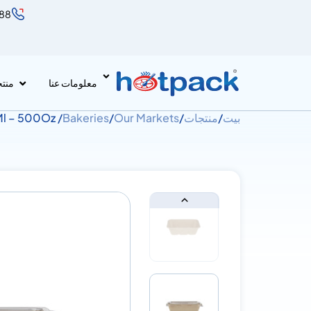
888
معلومات عنا
منت
بيت
/
منتجات
/
Our Markets
/
Bakeries
/ Eco Friendly Food Container 650Ml – 500Oz