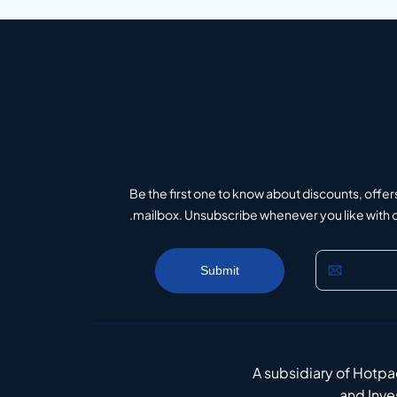
Be the first one to know about discounts, offer
mailbox. Unsubscribe whenever you like with on
A subsidiary of Hotp
and Inv