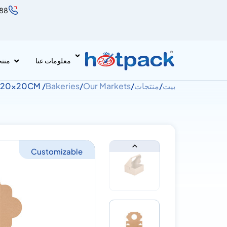
888
معلومات عنا
منت
بيت
/
منتجات
/
Our Markets
/
Bakeries
/ Kraft Cake Box Round Window 20x20CM
Customizable