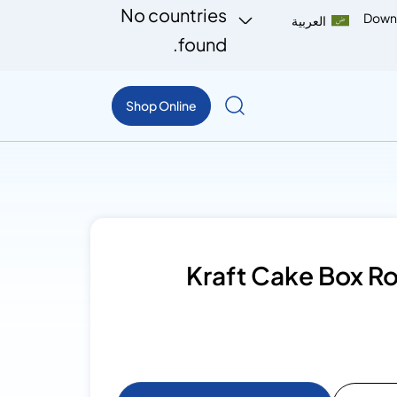
No countries
Down
العربية
found.
Shop Online
Kraft Cake Box 