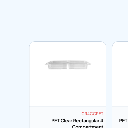
CMT12CPET
CR4CCPET
y Clear 12
PET Clear Rectangular 4
PET 
partment
Compartment