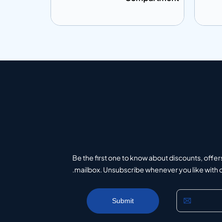
إضافة إلى المعلومات
إضافة إلى ال
تباس
أضف إلى الاقتباس
Be the first one to know about discounts, offer
mailbox. Unsubscribe whenever you like with on