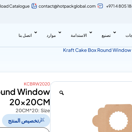
load Catalogue
contact@hotpackglobal.com
+971 4 805 1
جات
تصنيع
الاستدامة
موارد
اتصل بنا
KCBRW2020
Round Window
20x20CM
20*20CM
Size :
تخصيص المنتج