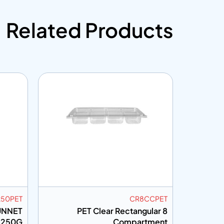
Related Products
250PET
CR8CCPET
UNNET
PET Clear Rectangular 8
.250G
Compartment