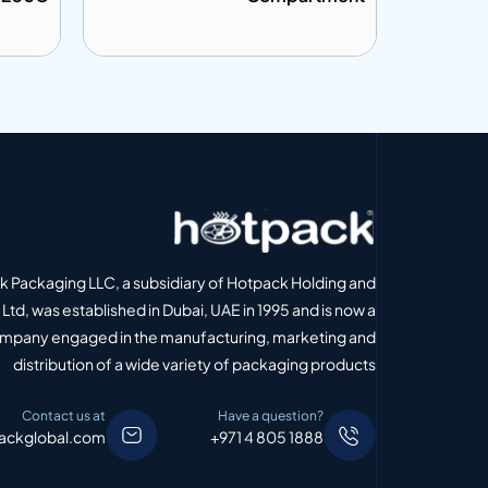
إضافة إلى المعلومات
إضافة إل
 الاقتباس
أضف إلى الاقتباس
 Packaging LLC, a subsidiary of Hotpack Holding and
Ltd, was established in Dubai, UAE in 1995 and is now a
ompany engaged in the manufacturing, marketing and
distribution of a wide variety of packaging products
Contact us at
Have a question?
ackglobal.com
+971 4 805 1888