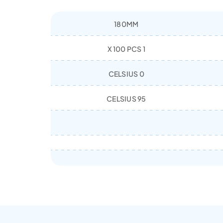
180MM
1 X 100 PCS
0 CELSIUS
95 CELSIUS