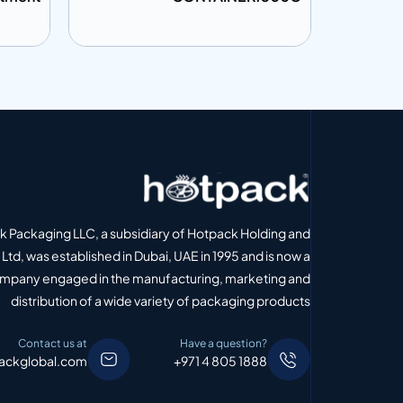
إضافة إلى المعلومات
إضافة إل
 الاقتباس
أضف إلى الاقتباس
 Packaging LLC, a subsidiary of Hotpack Holding and
Ltd, was established in Dubai, UAE in 1995 and is now a
ompany engaged in the manufacturing, marketing and
distribution of a wide variety of packaging products
Contact us at
Have a question?
ackglobal.com
+971 4 805 1888