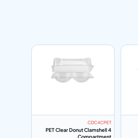
CRCT
CDC4CPET
ctangular
PET Clear Donut Clamshell 4
cuit Tray
Compartment