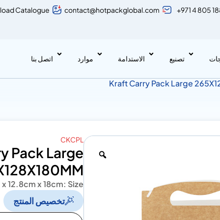
load Catalogue
contact@hotpackglobal.com
+971 4 805 1
جات
تصنيع
الاستدامة
موارد
اتصل بنا
CKCPL
ry Pack Large
X128X180MM
 x 12.8cm x 18cm
Size :
تخصيص المنتج