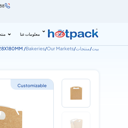
888
معلومات عنا
منت
بيت
/
منتجات
/
Our Markets
/
Bakeries
/ Kraft Carry Pack Large 265X128X180MM
Customizable