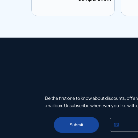
إضافة إلى المعلومات
إضافة إلى ال
تباس
أضف إلى الاقتباس
Be the first one to know about discounts, offer
mailbox. Unsubscribe whenever you like with on