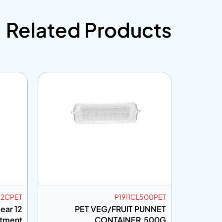
Related Products
12CPET
P1911CL500PET
lear 12
PET VEG/FRUIT PUNNET
tment
CONTAINER.500G