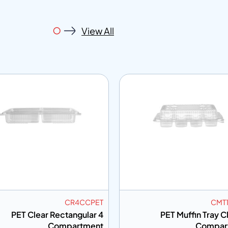
View All
CR4CCPET
CMT
PET Clear Rectangular 4
PET Muffin Tray C
Compartment
Compar