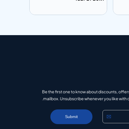
إضافة إلى المعلومات
إضافة إلى ال
تباس
أضف إلى الاقتباس
Be the first one to know about discounts, offer
mailbox. Unsubscribe whenever you like with on