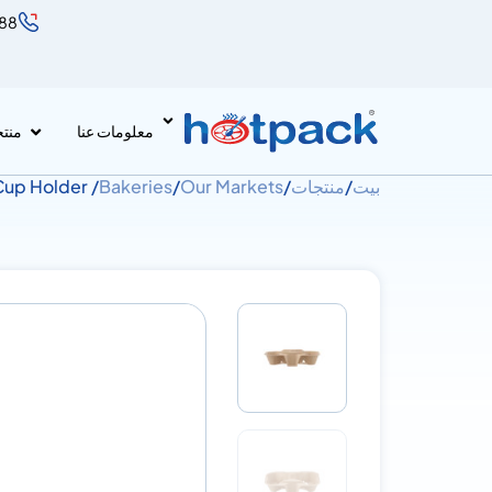
888
معلومات عنا
منت
بيت
/
منتجات
/
Our Markets
/
Bakeries
/ Kraft Corrugated 2 Cup Holder