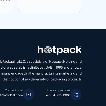
إضافة إلى المعلومات
إضافة إل
 الاقتباس
أضف إلى الاقتباس
 Packaging LLC, a subsidiary of Hotpack Holding and
Ltd, was established in Dubai, UAE in 1995 and is now a
ompany engaged in the manufacturing, marketing and
distribution of a wide variety of packaging products
Contact us at
Have a question?
ackglobal.com
+971 4 805 1888