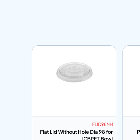
KT120
FLID98NH
iner (Club
Flat Lid Without Hole Dia 98 for
P
Sandwich)
ICBPET Bowl