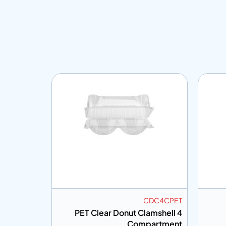
FLID98NH
CDC4CPET
Dia 98 for
PET Clear Donut Clamshell 4
PET Bowl
Compartment