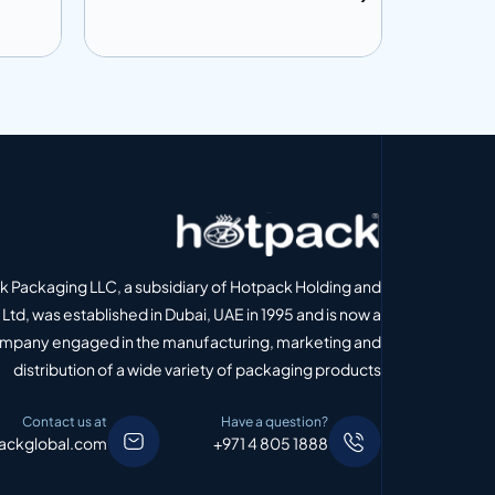
إضافة إلى المعلومات
إضافة إل
 الاقتباس
أضف إلى الاقتباس
 Packaging LLC, a subsidiary of Hotpack Holding and
Ltd, was established in Dubai, UAE in 1995 and is now a
ompany engaged in the manufacturing, marketing and
distribution of a wide variety of packaging products
Contact us at
Have a question?
ackglobal.com
+971 4 805 1888