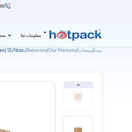
888
معلومات عنا
منت
بيت
/
منتجات
/
Our Markets
/
Bakeries
/ Kraft Printed Hot Sleeves (Cup Buddies) 12/16oz