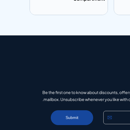
إضافة إلى المعلومات
إضافة إلى ال
تباس
أضف إلى الاقتباس
Be the first one to know about discounts, offer
mailbox. Unsubscribe whenever you like with on