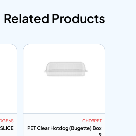
Related Products
DGE6S
CHD9PET
SLICE
PET Clear Hotdog (Bugette) Box
Clear Tr
9