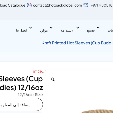
load Catalogue
contact@hotpackglobal.com
+971 4 805 1
جات
تصنيع
الاستدامة
موارد
اتصل بنا
HS1216
 Sleeves (Cup
dies) 12/16oz
12/16oz
Size :
إضافة إلى المعلوم