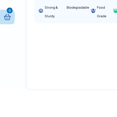
Strong &
Biodegradable
Food
0
Sturdy
Grade