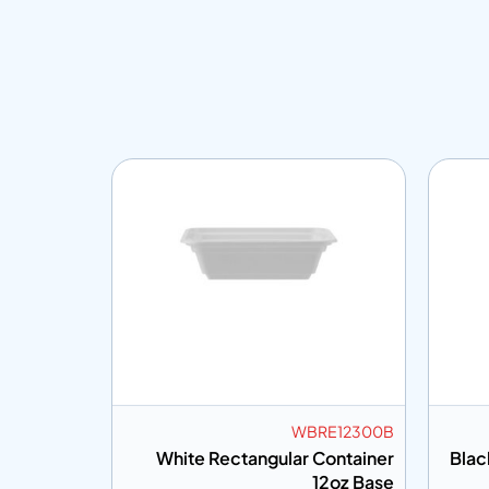
BB8377
WBRE12300B
r Lid 24oz
White Rectangular Container
Blac
12oz Base