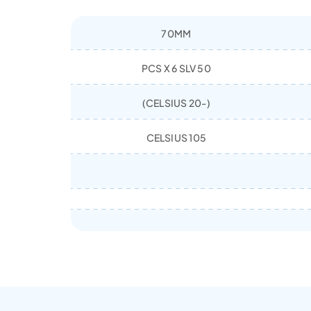
70MM
50 PCS X 6 SLV
(-20 CELSIUS)
105 CELSIUS