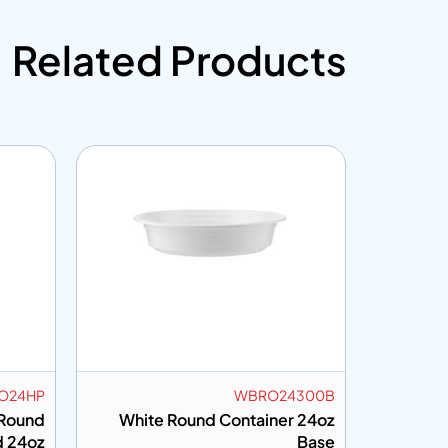
Related Products
O24HP
WBRO24300B
 Round
White Round Container 24oz
Blac
d 24oz
Base