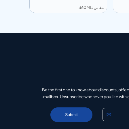
مقاس :360ML
مقاس :720ML
إضافة إلى المعلومات
إضافة إلى ال
تباس
أضف إلى الاقتباس
Be the first one to know about discounts, offer
mailbox. Unsubscribe whenever you like with on