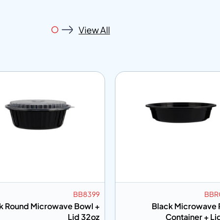
View All
BB8399
BBR
k Round Microwave Bowl +
Black Microwave
Lid 32oz
Container + Li