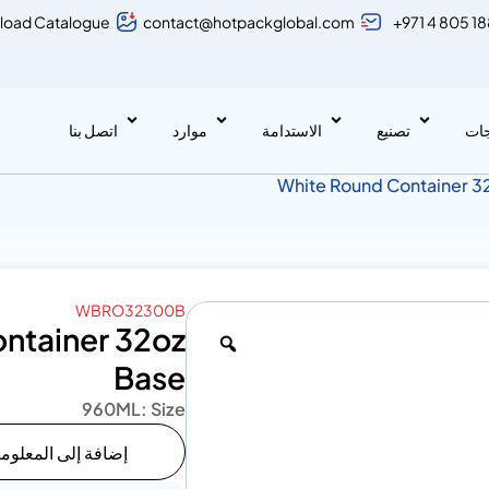
load Catalogue
contact@hotpackglobal.com
+971 4 805 1
جات
تصنيع
الاستدامة
موارد
اتصل بنا
WBRO32300B
ntainer 32oz
Base
960ML
Size :
إضافة إلى المعلوم