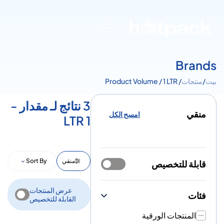
Brands
بيت
/
منتجات
/ Product Volume / 1 LTR
3 نتائج لـ مقدار -
منقي
امسح الكل
1 LTR
منقي
Sort By
قابلة للتخصيص
عرض المنتجات
فئات
القابلة للتخصيص
المنتجات الورقية