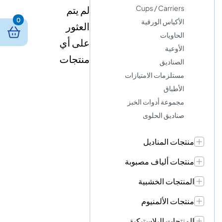
Cups / Carriers
لم يتم
0
الأكياس الورقية
العثور
الحاويات
على أي
الأوعية
منتجات
الصناديق
مستلزمات الامتيازات
الأطباق
مجموعة أدوات الخبز
صناديق الحلوى
منتجات المناديل
منتجات ألياف مصبوبة
المنتجات الخشبية
منتجات الألمنيوم
المنتجات البلاستيكية