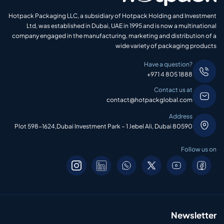
Hotpack Packaging LLC, a subsidiary of Hotpack Holding and Investment
Ltd, was established in Dubai, UAE in 1995 and is now a multinational
company engaged in the manufacturing, marketing and distribution of a
wide variety of packaging products
Have a question?
+971 4 805 1888
Contact us at
contact@hotpackglobal.com
Address
Plot 598-1624,Dubai Investment Park – 1 Jebel Ali, Dubai 80590
Follow us on
Newsletter