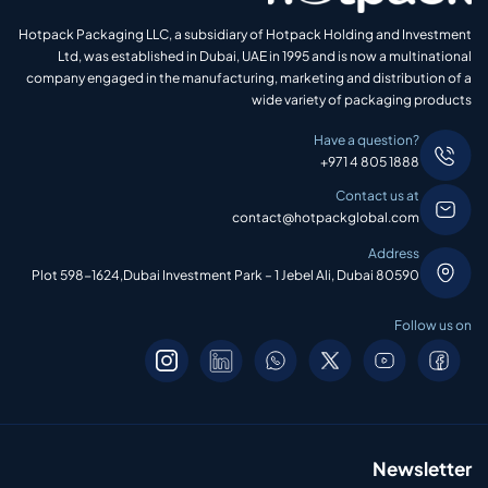
Hotpack Packaging LLC, a subsidiary of Hotpack Holding and Investment
Ltd, was established in Dubai, UAE in 1995 and is now a multinational
company engaged in the manufacturing, marketing and distribution of a
wide variety of packaging products
Have a question?
+971 4 805 1888
Contact us at
contact@hotpackglobal.com
Address
Plot 598-1624,Dubai Investment Park – 1 Jebel Ali, Dubai 80590
Follow us on
Newsletter