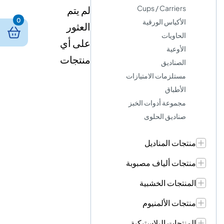
Cups / Carriers
لم يتم
0
الأكياس الورقية
العثور
الحاويات
على أي
الأوعية
منتجات
الصناديق
مستلزمات الامتيازات
الأطباق
مجموعة أدوات الخبز
صناديق الحلوى
منتجات المناديل
منتجات ألياف مصبوبة
المنتجات الخشبية
منتجات الألمنيوم
المنتجات البلاستيكية