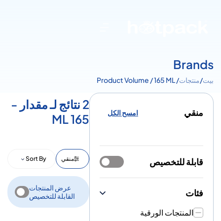
Brands
بيت
/
منتجات
/ Product Volume / 165 ML
2 نتائج لـ مقدار -
منقي
امسح الكل
165 ML
منقي
Sort By
قابلة للتخصيص
عرض المنتجات
فئات
القابلة للتخصيص
المنتجات الورقية