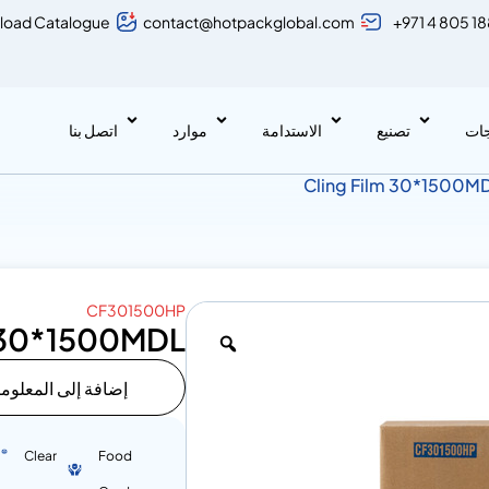
load Catalogue
contact@hotpackglobal.com
+971 4 805 1
جات
تصنيع
الاستدامة
موارد
اتصل بنا
CF301500HP
m 30*1500MDL
إضافة إلى المعلوم
Clear
Food