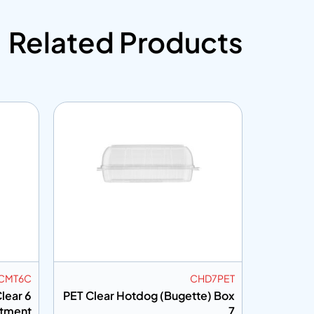
Related Products
12CPET
CMT6C
lear 12
PET Muffin Tray Clear 6
PET Clea
tment
Compartment