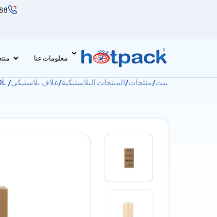
888
معلومات عنا
منت
بيت
/
منتجات
/
المنتجات البلاستيكية
/
غلاف بلاستيكي
/ Cling Film 30*1500MDL