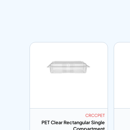
MC4CPET
KT050PET
4 Division
6 Croissant PET Clear Clamshell
P