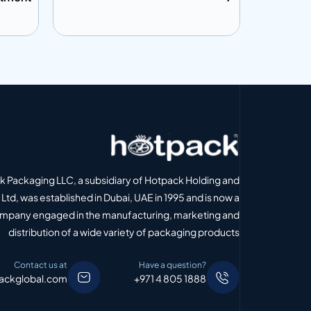
إضافة إلى المعلومات
إضافة إل
 الاقتباس
أضف إلى الاقتباس
 Packaging LLC, a subsidiary of Hotpack Holding and
Ltd, was established in Dubai, UAE in 1995 and is now a
ompany engaged in the manufacturing, marketing and
distribution of a wide variety of packaging products
Contact us at
Have a question?
ackglobal.com
+971 4 805 1888