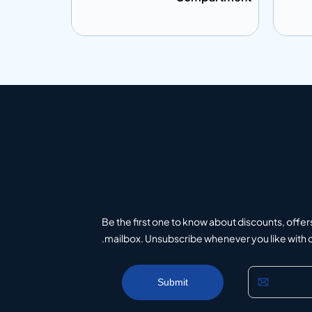
إضافة إلى المعلومات
إضافة إلى ال
تباس
أضف إلى الاقتباس
Be the first one to know about discounts, offer
mailbox. Unsubscribe whenever you like with on