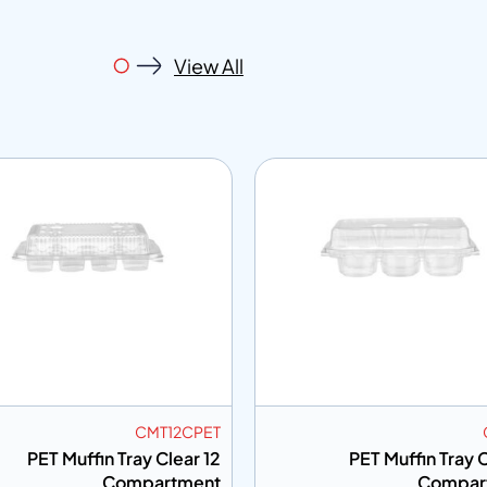
View All
CRCCPET
CMT
ET Clear Rectangular Single
PET Muffin Tray C
Compartment
Compar