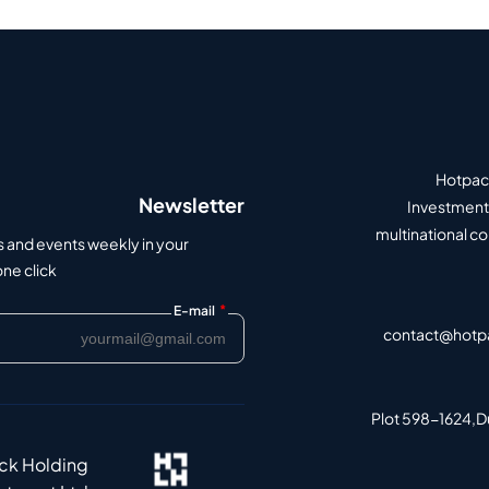
Hotpack
Newsletter
Investment 
multinational c
s and events weekly in your
e click.
*
E-mail
contact@hotp
Plot 598-1624,Du
ack Holding