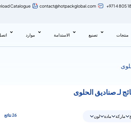
load Catalogue
contact@hotpackglobal.com
+971 4 805 1
منتجات
تصنيع
الاستدامة
موارد
اتصل 
لوى
26 نتائج
ماركة
مادة
لون