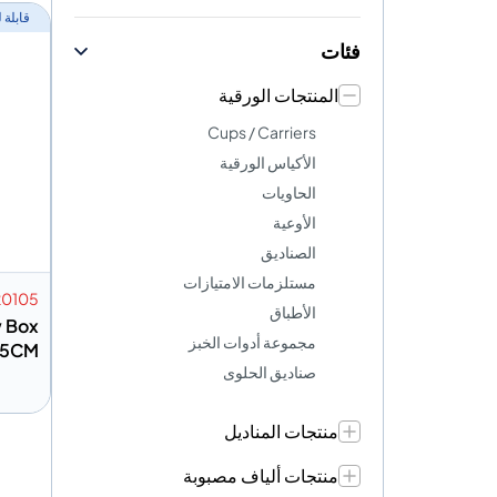
قابلة
فئات
المنتجات الورقية
Cups / Carriers
الأكياس الورقية
الحاويات
الأوعية
الصناديق
مستلزمات الامتيازات
0105
الأطباق
w Box
مجموعة أدوات الخبز
x5CM
صناديق الحلوى
منتجات المناديل
إضافة
منتجات ألياف مصبوبة