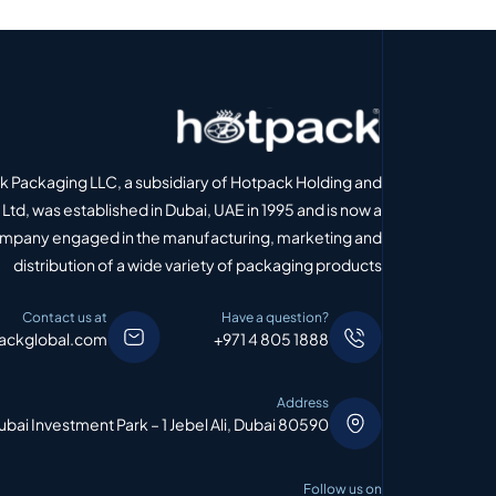
 Packaging LLC, a subsidiary of Hotpack Holding and
Ltd, was established in Dubai, UAE in 1995 and is now a
ompany engaged in the manufacturing, marketing and
distribution of a wide variety of packaging products
Contact us at
Have a question?
ackglobal.com
+971 4 805 1888
Address
bai Investment Park – 1 Jebel Ali, Dubai 80590
Follow us on