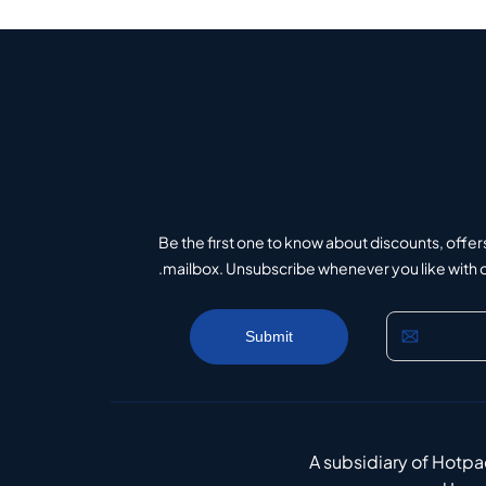
Be the first one to know about discounts, offer
mailbox. Unsubscribe whenever you like with on
A subsidiary of Hotp