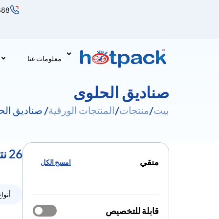
888
معلومات عنا
صناديق الحلوى
بيت
/
منتجات
/
المنتجات الورقية
/ صناديق الح
26 نتائج لـ صناديق الحلوى
منقي
امسح الكل
أنواع
قابلة للتخصيص