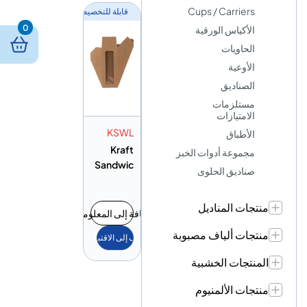
Cups / Carriers
قابلة للتخصيص
0
الأكياس الورقية
الحاويات
الأوعية
الصناديق
مستلزمات
الامتيازات
KSWL
الأطباق
Kraft
مجموعة أدوات الخبز
Sandwic
صناديق الحلوى
h Wedge
Window
منتجات المناديل
Large
إضافة إلى المعلومات
منتجات ألياف مصبوبة
أضف إلى الاقتباس
المنتجات الخشبية
منتجات الألمنيوم