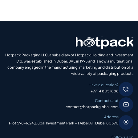
Hotpack Packaging LLC, a subsidiary of Hotpack Holding and Investment
Ltd, was established in Dubai, UAE in 1995 and is now a multinational
company engaged in the manufacturing, marketing and distribution of a
wide variety of packaging products
Have a question?
+971 4 805 1888
Contact us at
contact@hotpackglobal.com
Address
Plot 598-1624,Dubai Investment Park – 1 Jebel Ali, Dubai 80590
Follow us on