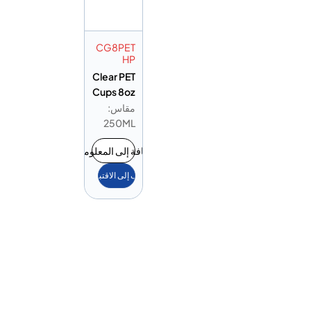
CG8PET
HP
Clear PET
Cups 8oz
مقاس:
250ML
إضافة إلى المعلومات
أضف إلى الاقتباس