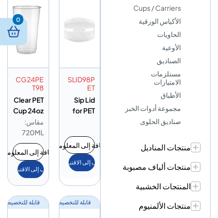
Cups / Carriers
0
الأكياس الورقية
الحاويات
الأوعية
الصناديق
مستلزمات
CG24PE
SLID98P
الامتيازات
T98
ET
الأطباق
Clear PET
Sip Lid
مجموعة أدوات الخبز
Cup 24oz
for PET
صناديق الحلوى
Cup –
– 98 DIA
مقاس:
12/14/16/
720ML
20/24
إضافة إلى المعلومات
منتجات المناديل
إضافة إلى المعلومات
أضف إلى الاقتباس
منتجات ألياف مصبوبة
أضف إلى الاقتباس
المنتجات الخشبية
قابلة للتخصيص
قابلة للتخصيص
منتجات الألمنيوم