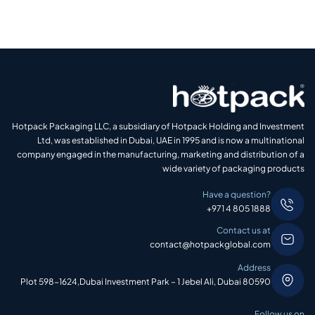
Hotpack Packaging LLC, a subsidiary of Hotpack Holding and Investment
Ltd, was established in Dubai, UAE in 1995 and is now a multinational
company engaged in the manufacturing, marketing and distribution of a
wide variety of packaging products
Have a question?
+971 4 805 1888
Contact us at
contact@hotpackglobal.com
Address
Plot 598-1624,Dubai Investment Park – 1 Jebel Ali, Dubai 80590
Follow us on