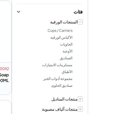
فئات
المنتجات الورقية
Cups / Carriers
الأكياس الورقية
الحاويات
الأوعية
الصناديق
مستلزمات الامتيازات
00X2
الأطباق
 Soap
مجموعة أدوات الخبز
00ML
صناديق الحلوى
منتجات المناديل
إضافة
منتجات ألياف مصبوبة