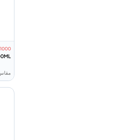
1000
000ML
مقاس: 0ML
إضافة