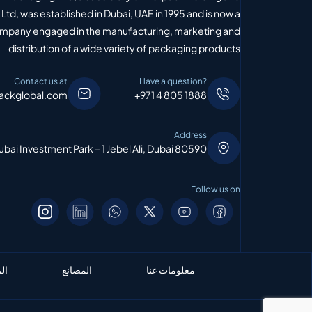
Ltd, was established in Dubai, UAE in 1995 and is now a
ompany engaged in the manufacturing, marketing and
distribution of a wide variety of packaging products
Contact us at
Have a question?
ackglobal.com
+971 4 805 1888
Address
bai Investment Park – 1 Jebel Ali, Dubai 80590
Follow us on
معلومات عنا
المصانع
ال