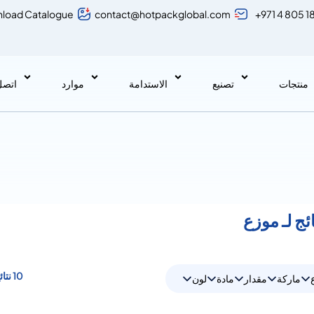
load Catalogue
contact@hotpackglobal.com
+971 4 805 1
منتجات
تصنيع
الاستدامة
موارد
اتصل 
10 نتائج
ماركة
مقدار
مادة
لون