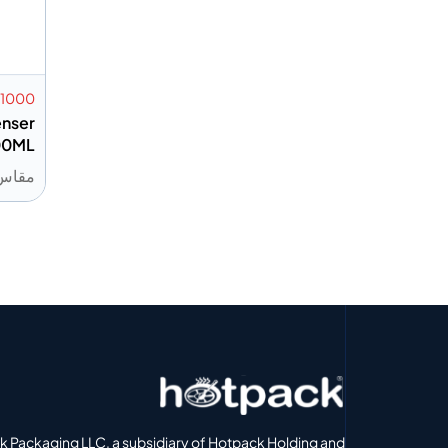
1000
enser
00ML
مقاس: 1000
إضافة
 Packaging LLC, a subsidiary of Hotpack Holding and