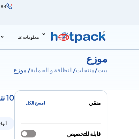
888
معلومات عنا
موزع
بيت
/
منتجات
/
النظافة و الحماية
/ موزع
10 نتائج لـ موزع
منقي
امسح الكل
أنواع
قابلة للتخصيص