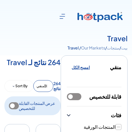
Travel
بيت
/
منتجات
/
Our Markets
/ Travel
264 نتائج لـ Travel
منقي
امسح الكل
264
منقي
Sort By
نتائج
قابلة للتخصيص
عرض المنتجات القابلة
للتخصيص
فئات
المنتجات الورقية