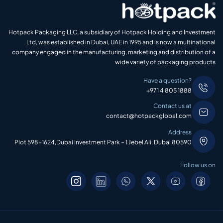
Hotpack Packaging LLC, a subsidiary of Hotpack Holding and Investment
Ltd, was established in Dubai, UAE in 1995 and is now a multinational
company engaged in the manufacturing, marketing and distribution of a
wide variety of packaging products
Have a question?
+971 4 805 1888
Contact us at
contact@hotpackglobal.com
Address
Plot 598-1624,Dubai Investment Park – 1 Jebel Ali, Dubai 80590
Follow us on