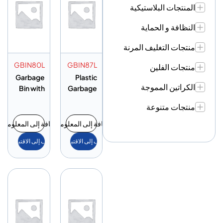
المنتجات البلاستيكية
النظافة و الحماية
منتجات التغليف المرنة
GBIN80L
GBIN87L
منتجات الفلين
Garbage
Plastic
الكراتين المموجة
Bin with
Garbage
Pedal
Bin with
منتجات متنوعة
80L
Pedal
87L
إضافة إلى المعلومات
إضافة إلى المعلومات
أضف إلى الاقتباس
أضف إلى الاقتباس