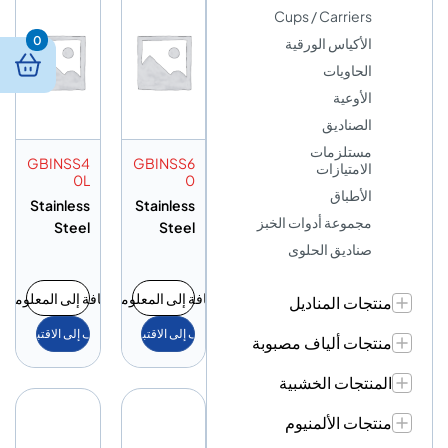
Cups / Carriers
0
الأكياس الورقية
الحاويات
الأوعية
الصناديق
مستلزمات
GBINSS4
GBINSS6
الامتيازات
0L
0
الأطباق
Stainless
Stainless
مجموعة أدوات الخبز
Steel
Steel
صناديق الحلوى
Garbage
Garbage
Bin 40L
Bin 60L
إضافة إلى المعلومات
إضافة إلى المعلومات
منتجات المناديل
أضف إلى الاقتباس
أضف إلى الاقتباس
منتجات ألياف مصبوبة
المنتجات الخشبية
منتجات الألمنيوم