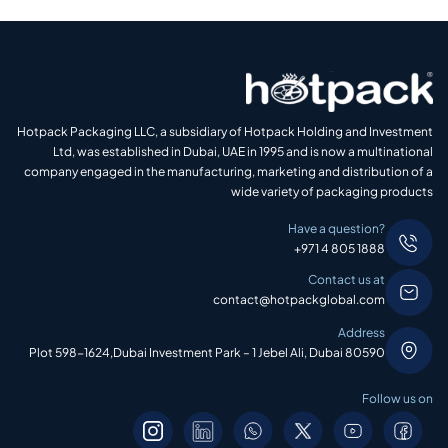
Hotpack Packaging LLC, a subsidiary of Hotpack Holding and Investment
Ltd, was established in Dubai, UAE in 1995 and is now a multinational
company engaged in the manufacturing, marketing and distribution of a
wide variety of packaging products
Have a question?
+971 4 805 1888
Contact us at
contact@hotpackglobal.com
Address
Plot 598-1624,Dubai Investment Park – 1 Jebel Ali, Dubai 80590
Follow us on