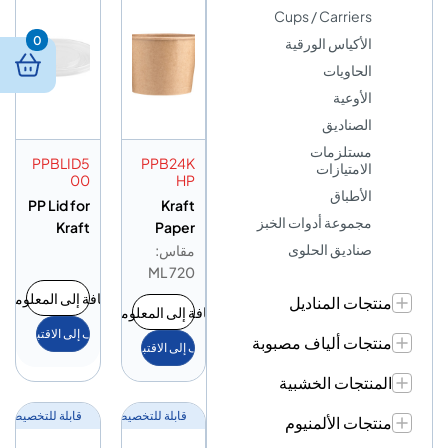
Cups / Carriers
0
الأكياس الورقية
الحاويات
الأوعية
الصناديق
مستلزمات
PPBLID5
PPB24K
الامتيازات
00
HP
الأطباق
PP Lid for
Kraft
مجموعة أدوات الخبز
Kraft
Paper
صناديق الحلوى
Pasta/So
Pasta/So
مقاس:
up Bowl
up Bowl
720 ML
24OZ
إضافة إلى المعلومات
منتجات المناديل
إضافة إلى المعلومات
أضف إلى الاقتباس
منتجات ألياف مصبوبة
أضف إلى الاقتباس
المنتجات الخشبية
قابلة للتخصيص
قابلة للتخصيص
منتجات الألمنيوم